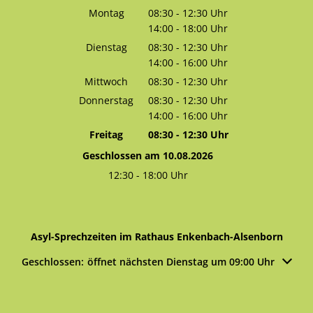
Montag
08:30
-
12:30
Uhr
14:00
-
18:00
Von 08:30 bis 12:30 Uhr
Uhr
Von 14:00 bis 18:00 Uhr
Dienstag
08:30
-
12:30
Uhr
14:00
-
16:00
Von 08:30 bis 12:30 Uhr
Uhr
Von 14:00 bis 16:00 Uhr
Mittwoch
08:30
-
12:30
Uhr
Von 08:30 bis 12:30 Uhr
Donnerstag
08:30
-
12:30
Uhr
14:00
-
16:00
Von 08:30 bis 12:30 Uhr
Uhr
Von 14:00 bis 16:00 Uhr
Freitag
08:30
-
12:30
Uhr
Von 08:30 bis 12:30 Uhr
Geschlossen am 10.08.2026
12:30
-
18:00
Uhr
Von 12:30 bis 18:00 Uhr
Asyl-Sprechzeiten im Rathaus Enkenbach-Alsenborn
Klicken, um weitere Öffnungs- oder Schließzeiten auszublen
Geschlossen:
öffnet nächsten Dienstag um 09:00 Uhr