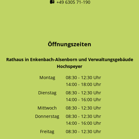
+49 6305 71-190
Öffnungszeiten
Rathaus in Enkenbach-Alsenborn und Verwaltungsgebäude
Hochspeyer
Montag
08:30
-
12:30
Uhr
14:00
-
18:00
Von 08:30 bis 12:30 Uhr
Uhr
Von 14:00 bis 18:00 Uhr
Dienstag
08:30
-
12:30
Uhr
14:00
-
16:00
Von 08:30 bis 12:30 Uhr
Uhr
Von 14:00 bis 16:00 Uhr
Mittwoch
08:30
-
12:30
Uhr
Von 08:30 bis 12:30 Uhr
Donnerstag
08:30
-
12:30
Uhr
14:00
-
16:00
Von 08:30 bis 12:30 Uhr
Uhr
Von 14:00 bis 16:00 Uhr
Freitag
08:30
-
12:30
Uhr
Von 08:30 bis 12:30 Uhr