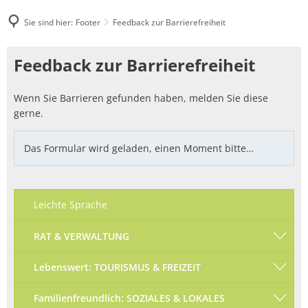
Sie sind hier:
Footer
Feedback zur Barrierefreiheit
Feedback
Feedback zur Barrierefreiheit
zur
Wenn Sie Barrieren gefunden haben, melden Sie diese
Barrierefreiheit
gerne.
Das Formular wird geladen, einen Moment bitte…
Leichte Sprache
RAT & VERWALTUNG
Lebenswert: TOURISMUS & FREIZEIT
Familienfreundlich: SOZIALES & LOKALES