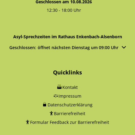
Geschlossen am 10.08.2026
12:30
-
18:00
Uhr
Von 12:30 bis 18:00 Uhr
Asyl-Sprechzeiten im Rathaus Enkenbach-Alsenborn
Klicken, um weitere Öffnungs- oder Schließzeiten auszublen
Geschlossen:
öffnet nächsten Dienstag um 09:00 Uhr
Quicklinks
Kontakt
Impressum
Datenschutzerklärung
Barrierefreiheit
Formular Feedback zur Barrierefreiheit