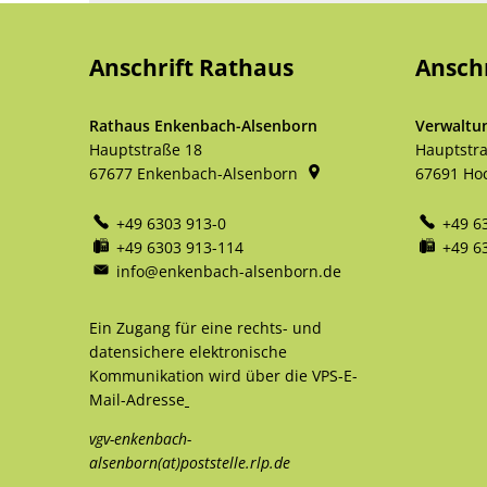
Anschrift Rathaus
Ansch
Rathaus Enkenbach-Alsenborn
Verwaltu
Hauptstraße 18
Hauptstr
67677
Enkenbach-Alsenborn
67691
Ho
+49 6303 913-0
+49 6
+49 6303 913-114
+49 6
info@enkenbach-alsenborn.de
Ein Zugang für eine rechts- und
datensichere elektronische
Kommunikation wird über die VPS-E-
Mail-Adresse
vgv-enkenbach-
alsenborn(at)poststelle.rlp.de