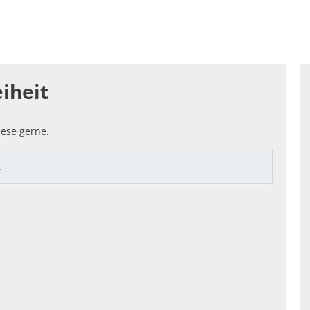
enfreundlich: SOZIALES & LOKALES
Standortattraktiv
hnung
iheit
ese gerne.
…