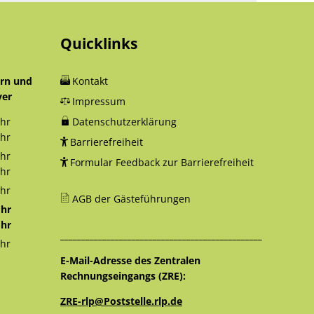
Quicklinks
orn und
Kontakt
yer
Impressum
hr
Datenschutzerklärung
12:30 Uhr
hr
Barrierefreiheit
18:00 Uhr
hr
Formular Feedback zur Barrierefreiheit
12:30 Uhr
hr
16:00 Uhr
hr
AGB der Gästeführungen
12:30 Uhr
hr
12:30 Uhr
hr
________________________________________________
16:00 Uhr
hr
12:30 Uhr
E-Mail-Adresse des Zentralen
Rechnungseingangs (ZRE):
ZRE-rlp@Poststelle.rlp.de