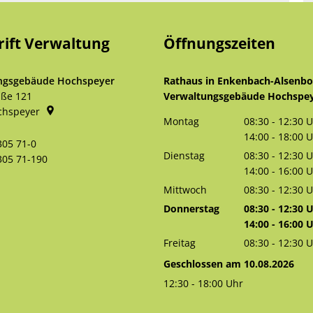
rift Verwaltung
Öffnungszeiten
ngsgebäude Hochspeyer
Rathaus in Enkenbach-Alsenb
aße 121
Verwaltungsgebäude Hochspe
chspeyer
Montag
08:30
-
12:30
U
Von 08:30 bis 
14:00
-
18:00
U
305 71-0
Von 14:00 bis 
Dienstag
08:30
-
12:30
U
305 71-190
Von 08:30 bis 
14:00
-
16:00
U
Von 14:00 bis 
Mittwoch
08:30
-
12:30
U
Von 08:30 bis 
Donnerstag
08:30
-
12:30
U
Von 08:30 bis 
14:00
-
16:00
U
Von 14:00 bis 
Freitag
08:30
-
12:30
U
Von 08:30 bis 
Geschlossen am 10.08.2026
12:30
-
18:00
Uhr
Von 12:30 bis 18:00 Uhr