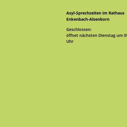
Asyl-Sprechzeiten im Rathaus
Enkenbach-Alsenborn
Klicken, um weitere Öffnungs- 
Geschlossen:
öffnet nächsten Dienstag um 0
Uhr