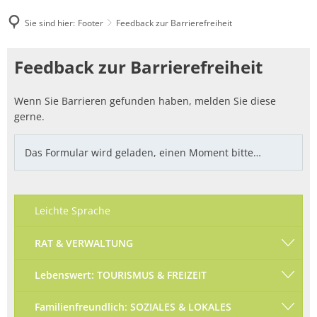
Sie sind hier:
Footer
Feedback zur Barrierefreiheit
Feedback
Feedback zur Barrierefreiheit
zur
Wenn Sie Barrieren gefunden haben, melden Sie diese
Barrierefreiheit
gerne.
Das Formular wird geladen, einen Moment bitte…
Leichte Sprache
RAT & VERWALTUNG
Lebenswert: TOURISMUS & FREIZEIT
Familienfreundlich: SOZIALES & LOKALES