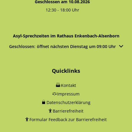
Geschlossen am 10.08.2026
12:30
-
18:00
Uhr
Von 12:30 bis 18:00 Uhr
Asyl-Sprechzeiten im Rathaus Enkenbach-Alsenborn
Klicken, um weitere Öffnungs- oder Schließzeiten auszublen
Geschlossen:
öffnet nächsten Dienstag um 09:00 Uhr
Quicklinks
Kontakt
Impressum
Datenschutzerklärung
Barrierefreiheit
Formular Feedback zur Barrierefreiheit