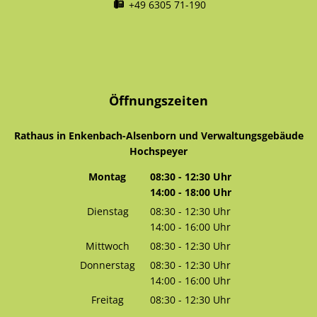
+49 6305 71-190
Öffnungszeiten
Rathaus in Enkenbach-Alsenborn und Verwaltungsgebäude
Hochspeyer
Montag
08:30
-
12:30
Uhr
14:00
-
18:00
Von 08:30 bis 12:30 Uhr
Uhr
Von 14:00 bis 18:00 Uhr
Dienstag
08:30
-
12:30
Uhr
14:00
-
16:00
Von 08:30 bis 12:30 Uhr
Uhr
Von 14:00 bis 16:00 Uhr
Mittwoch
08:30
-
12:30
Uhr
Von 08:30 bis 12:30 Uhr
Donnerstag
08:30
-
12:30
Uhr
14:00
-
16:00
Von 08:30 bis 12:30 Uhr
Uhr
Von 14:00 bis 16:00 Uhr
Freitag
08:30
-
12:30
Uhr
Von 08:30 bis 12:30 Uhr