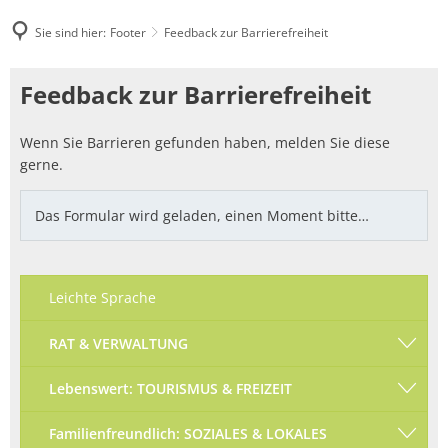
Sie sind hier:
Footer
Feedback zur Barrierefreiheit
Feedback
Feedback zur Barrierefreiheit
zur
Wenn Sie Barrieren gefunden haben, melden Sie diese
Barrierefreiheit
gerne.
Das Formular wird geladen, einen Moment bitte…
Leichte Sprache
RAT & VERWALTUNG
Lebenswert: TOURISMUS & FREIZEIT
Familienfreundlich: SOZIALES & LOKALES