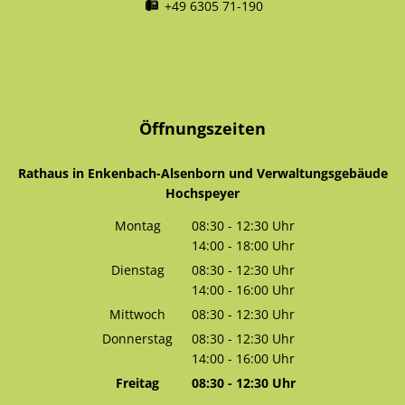
+49 6305 71-190
Öffnungszeiten
Rathaus in Enkenbach-Alsenborn und Verwaltungsgebäude
Hochspeyer
Montag
08:30
-
12:30
Uhr
14:00
-
18:00
Von 08:30 bis 12:30 Uhr
Uhr
Von 14:00 bis 18:00 Uhr
Dienstag
08:30
-
12:30
Uhr
14:00
-
16:00
Von 08:30 bis 12:30 Uhr
Uhr
Von 14:00 bis 16:00 Uhr
Mittwoch
08:30
-
12:30
Uhr
Von 08:30 bis 12:30 Uhr
Donnerstag
08:30
-
12:30
Uhr
14:00
-
16:00
Von 08:30 bis 12:30 Uhr
Uhr
Von 14:00 bis 16:00 Uhr
Freitag
08:30
-
12:30
Uhr
Von 08:30 bis 12:30 Uhr