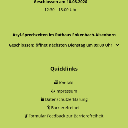
Geschlossen am 10.08.2026
12:30
-
18:00
Uhr
Von 12:30 bis 18:00 Uhr
Asyl-Sprechzeiten im Rathaus Enkenbach-Alsenborn
Klicken, um weitere Öffnungs- oder Schließzeiten auszublen
Geschlossen:
öffnet nächsten Dienstag um 09:00 Uhr
Quicklinks
Kontakt
Impressum
Datenschutzerklärung
Barrierefreiheit
Formular Feedback zur Barrierefreiheit