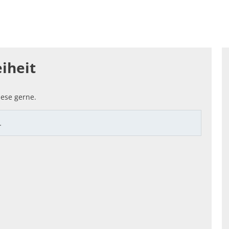
enfreundlich: SOZIALES & LOKALES
Standortattraktiv
hnung
iheit
ese gerne.
…