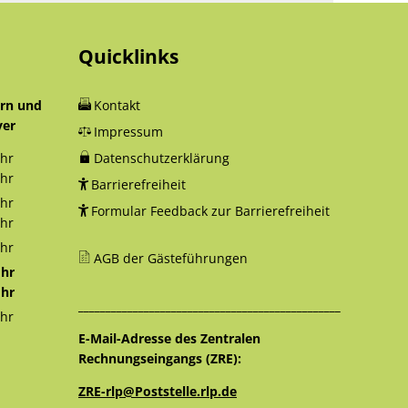
Quicklinks
orn und
Kontakt
yer
Impressum
hr
Datenschutzerklärung
12:30 Uhr
hr
Barrierefreiheit
18:00 Uhr
hr
Formular Feedback zur Barrierefreiheit
12:30 Uhr
hr
16:00 Uhr
hr
AGB der Gästeführungen
12:30 Uhr
hr
12:30 Uhr
hr
________________________________________________
16:00 Uhr
hr
12:30 Uhr
E-Mail-Adresse des Zentralen
Rechnungseingangs (ZRE):
ZRE-rlp@Poststelle.rlp.de