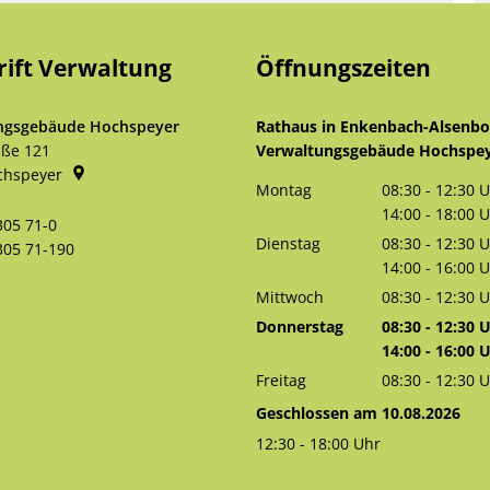
rift Verwaltung
Öffnungszeiten
ngsgebäude Hochspeyer
Rathaus in Enkenbach-Alsenb
aße 121
Verwaltungsgebäude Hochspe
chspeyer
Montag
08:30
-
12:30
U
Von 08:30 bis 
14:00
-
18:00
U
305 71-0
Von 14:00 bis 
Dienstag
08:30
-
12:30
U
305 71-190
Von 08:30 bis 
14:00
-
16:00
U
Von 14:00 bis 
Mittwoch
08:30
-
12:30
U
Von 08:30 bis 
Donnerstag
08:30
-
12:30
U
Von 08:30 bis 
14:00
-
16:00
U
Von 14:00 bis 
Freitag
08:30
-
12:30
U
Von 08:30 bis 
Geschlossen am 10.08.2026
12:30
-
18:00
Uhr
Von 12:30 bis 18:00 Uhr