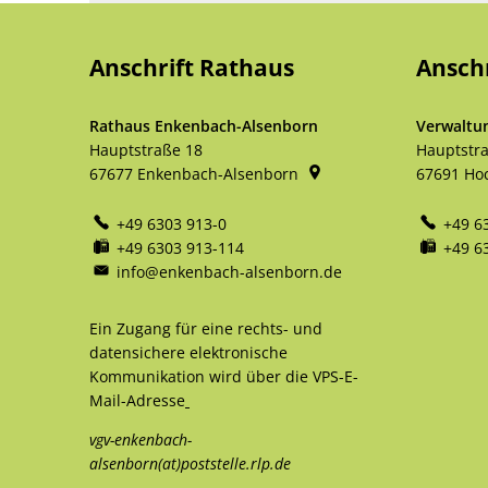
Anschrift Rathaus
Ansch
Rathaus Enkenbach-Alsenborn
Verwaltu
Hauptstraße 18
Hauptstr
67677
Enkenbach-Alsenborn
67691
Ho
+49 6303 913-0
+49 6
+49 6303 913-114
+49 6
info@enkenbach-alsenborn.de
Ein Zugang für eine rechts- und
datensichere elektronische
Kommunikation wird über die VPS-E-
Mail-Adresse
vgv-enkenbach-
alsenborn(at)poststelle.rlp.de