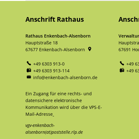
Anschrift Rathaus
Ansch
Rathaus Enkenbach-Alsenborn
Verwaltu
Hauptstraße 18
Hauptstr
67677
Enkenbach-Alsenborn
67691
Ho
+49 6303 913-0
+49 6
+49 6303 913-114
+49 6
info@enkenbach-alsenborn.de
Ein Zugang für eine rechts- und
datensichere elektronische
Kommunikation wird über die VPS-E-
Mail-Adresse
vgv-enkenbach-
alsenborn(at)poststelle.rlp.de