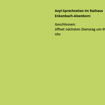
Asyl-Sprechzeiten im Rathaus
Enkenbach-Alsenborn
Klicken, um weitere Öffnungs- 
Geschlossen:
öffnet nächsten Dienstag um 0
Uhr