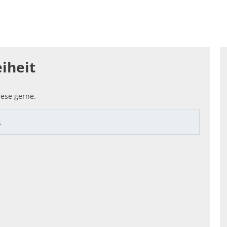
enfreundlich: SOZIALES & LOKALES
Standortattraktiv
hnung
iheit
ese gerne.
…