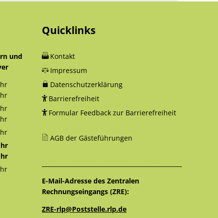
Quicklinks
orn und
Kontakt
yer
Impressum
hr
Datenschutzerklärung
12:30 Uhr
hr
Barrierefreiheit
18:00 Uhr
hr
Formular Feedback zur Barrierefreiheit
12:30 Uhr
hr
16:00 Uhr
hr
AGB der Gästeführungen
12:30 Uhr
hr
12:30 Uhr
hr
________________________________________________
16:00 Uhr
hr
12:30 Uhr
E-Mail-Adresse des Zentralen
Rechnungseingangs (ZRE):
ZRE-rlp@Poststelle.rlp.de