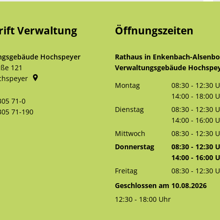
rift Verwaltung
Öffnungszeiten
ngsgebäude Hochspeyer
Rathaus in Enkenbach-Alsenb
aße 121
Verwaltungsgebäude Hochspe
chspeyer
Montag
08:30
-
12:30
U
Von 08:30 bis 
14:00
-
18:00
U
305 71-0
Von 14:00 bis 
Dienstag
08:30
-
12:30
U
305 71-190
Von 08:30 bis 
14:00
-
16:00
U
Von 14:00 bis 
Mittwoch
08:30
-
12:30
U
Von 08:30 bis 
Donnerstag
08:30
-
12:30
U
Von 08:30 bis 
14:00
-
16:00
U
Von 14:00 bis 
Freitag
08:30
-
12:30
U
Von 08:30 bis 
Geschlossen am 10.08.2026
12:30
-
18:00
Uhr
Von 12:30 bis 18:00 Uhr