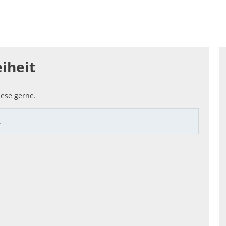
enfreundlich: SOZIALES & LOKALES
Standortattraktiv
hnung
iheit
ese gerne.
…