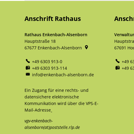
Anschrift Rathaus
Ansch
Rathaus Enkenbach-Alsenborn
Verwaltu
Hauptstraße 18
Hauptstr
67677
Enkenbach-Alsenborn
67691
Ho
+49 6303 913-0
+49 6
+49 6303 913-114
+49 6
info@enkenbach-alsenborn.de
Ein Zugang für eine rechts- und
datensichere elektronische
Kommunikation wird über die VPS-E-
Mail-Adresse
vgv-enkenbach-
alsenborn(at)poststelle.rlp.de