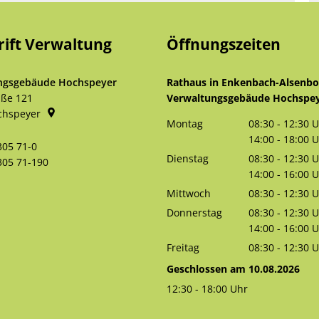
rift Verwaltung
Öffnungszeiten
ngsgebäude Hochspeyer
Rathaus in Enkenbach-Alsenb
aße 121
Verwaltungsgebäude Hochspe
chspeyer
Montag
08:30
-
12:30
U
Von 08:30 bis 
14:00
-
18:00
U
305 71-0
Von 14:00 bis 
Dienstag
08:30
-
12:30
U
305 71-190
Von 08:30 bis 
14:00
-
16:00
U
Von 14:00 bis 
Mittwoch
08:30
-
12:30
U
Von 08:30 bis 
Donnerstag
08:30
-
12:30
U
Von 08:30 bis 
14:00
-
16:00
U
Von 14:00 bis 
Freitag
08:30
-
12:30
U
Von 08:30 bis 
Geschlossen am 10.08.2026
12:30
-
18:00
Uhr
Von 12:30 bis 18:00 Uhr