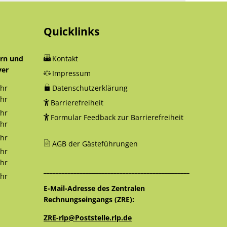
Quicklinks
orn und
Kontakt
yer
Impressum
hr
Datenschutzerklärung
12:30 Uhr
hr
Barrierefreiheit
18:00 Uhr
hr
Formular Feedback zur Barrierefreiheit
12:30 Uhr
hr
16:00 Uhr
hr
AGB der Gästeführungen
12:30 Uhr
hr
12:30 Uhr
hr
________________________________________________
16:00 Uhr
hr
12:30 Uhr
E-Mail-Adresse des Zentralen
Rechnungseingangs (ZRE):
ZRE-rlp@Poststelle.rlp.de