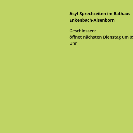
Asyl-Sprechzeiten im Rathaus
Enkenbach-Alsenborn
Klicken, um weitere Öffnungs- 
Geschlossen:
öffnet nächsten Dienstag um 0
Uhr