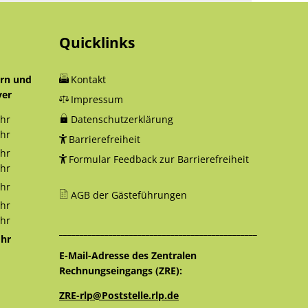
Quicklinks
orn und
Kontakt
yer
Impressum
hr
Datenschutzerklärung
12:30 Uhr
hr
Barrierefreiheit
18:00 Uhr
hr
Formular Feedback zur Barrierefreiheit
12:30 Uhr
hr
16:00 Uhr
hr
AGB der Gästeführungen
12:30 Uhr
hr
12:30 Uhr
hr
________________________________________________
16:00 Uhr
hr
12:30 Uhr
E-Mail-Adresse des Zentralen
Rechnungseingangs (ZRE):
ZRE-rlp@Poststelle.rlp.de