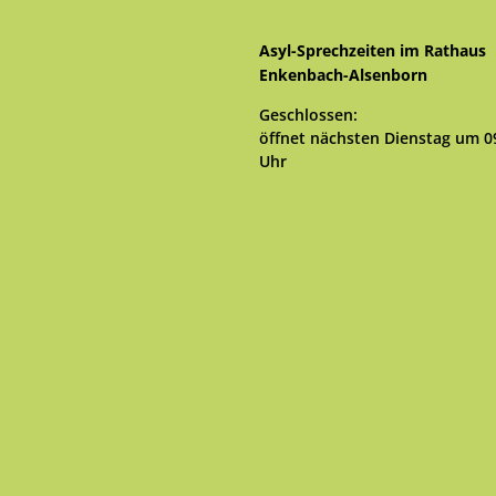
Asyl-Sprechzeiten im Rathaus
Enkenbach-Alsenborn
Klicken, um weitere Öffnungs- 
Geschlossen:
öffnet nächsten Dienstag um 0
Uhr