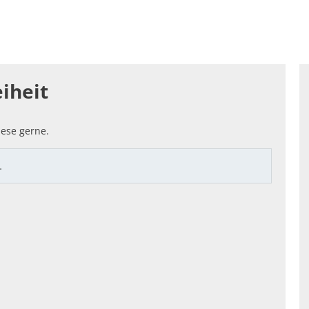
enfreundlich: SOZIALES & LOKALES
Standortattraktiv
hnung
iheit
ese gerne.
…