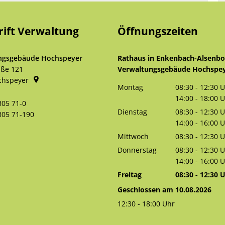
rift Verwaltung
Öffnungszeiten
ngsgebäude Hochspeyer
Rathaus in Enkenbach-Alsenb
aße 121
Verwaltungsgebäude Hochspe
chspeyer
Montag
08:30
-
12:30
U
Von 08:30 bis 
14:00
-
18:00
U
305 71-0
Von 14:00 bis 
Dienstag
08:30
-
12:30
U
305 71-190
Von 08:30 bis 
14:00
-
16:00
U
Von 14:00 bis 
Mittwoch
08:30
-
12:30
U
Von 08:30 bis 
Donnerstag
08:30
-
12:30
U
Von 08:30 bis 
14:00
-
16:00
U
Von 14:00 bis 
Freitag
08:30
-
12:30
U
Von 08:30 bis 
Geschlossen am 10.08.2026
12:30
-
18:00
Uhr
Von 12:30 bis 18:00 Uhr