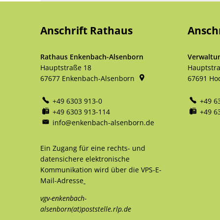
Anschrift Rathaus
Ansch
Rathaus Enkenbach-Alsenborn
Verwaltu
Hauptstraße 18
Hauptstr
67677
Enkenbach-Alsenborn
67691
Ho
+49 6303 913-0
+49 6
+49 6303 913-114
+49 6
info@enkenbach-alsenborn.de
Ein Zugang für eine rechts- und
datensichere elektronische
Kommunikation wird über die VPS-E-
Mail-Adresse
vgv-enkenbach-
alsenborn(at)poststelle.rlp.de