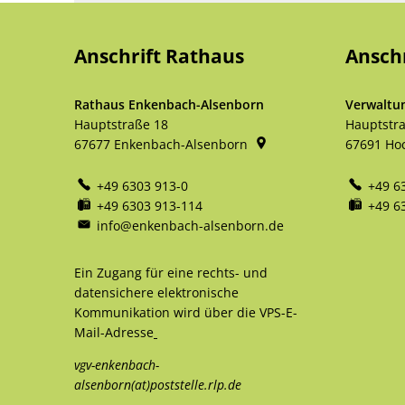
Anschrift Rathaus
Ansch
Rathaus Enkenbach-Alsenborn
Verwaltu
Hauptstraße 18
Hauptstr
67677
Enkenbach-Alsenborn
67691
Ho
+49 6303 913-0
+49 6
+49 6303 913-114
+49 6
info@enkenbach-alsenborn.de
Ein Zugang für eine rechts- und
datensichere elektronische
Kommunikation wird über die VPS-E-
Mail-Adresse
vgv-enkenbach-
alsenborn(at)poststelle.rlp.de