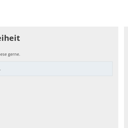
enfreundlich: SOZIALES & LOKALES
Standortattraktiv
hnung
iheit
ese gerne.
…