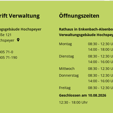
rift Verwaltung
Öffnungszeiten
ngsgebäude Hochspeyer
Rathaus in Enkenbach-Alsenb
aße 121
Verwaltungsgebäude Hochspe
chspeyer
Montag
08:30
-
12:30
U
Von 08:30 bis 
14:00
-
18:00
U
305 71-0
Von 14:00 bis 
Dienstag
08:30
-
12:30
U
305 71-190
Von 08:30 bis 
14:00
-
16:00
U
Von 14:00 bis 
Mittwoch
08:30
-
12:30
U
Von 08:30 bis 
Donnerstag
08:30
-
12:30
U
Von 08:30 bis 
14:00
-
16:00
U
Von 14:00 bis 
Freitag
08:30
-
12:30
U
Von 08:30 bis 
Geschlossen am 10.08.2026
12:30
-
18:00
Uhr
Von 12:30 bis 18:00 Uhr