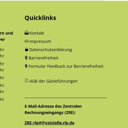
Quicklinks
orn und
Kontakt
yer
Impressum
hr
Datenschutzerklärung
12:30 Uhr
hr
Barrierefreiheit
18:00 Uhr
hr
Formular Feedback zur Barrierefreiheit
12:30 Uhr
hr
16:00 Uhr
hr
AGB der Gästeführungen
12:30 Uhr
hr
12:30 Uhr
hr
________________________________________________
16:00 Uhr
hr
12:30 Uhr
E-Mail-Adresse des Zentralen
Rechnungseingangs (ZRE):
ZRE-rlp@Poststelle.rlp.de