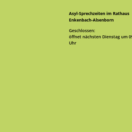
Asyl-Sprechzeiten im Rathaus
Enkenbach-Alsenborn
Klicken, um weitere Öffnungs- 
Geschlossen:
öffnet nächsten Dienstag um 0
Uhr