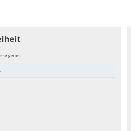
enfreundlich: SOZIALES & LOKALES
Standortattraktiv
hnung
iheit
ese gerne.
…