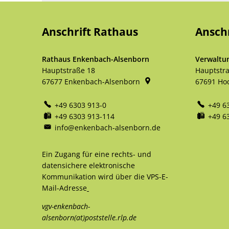
Anschrift Rathaus
Ansch
Rathaus Enkenbach-Alsenborn
Verwaltu
Hauptstraße 18
Hauptstr
67677
Enkenbach-Alsenborn
67691
Ho
+49 6303 913-0
+49 6
+49 6303 913-114
+49 6
info@enkenbach-alsenborn.de
Ein Zugang für eine rechts- und
datensichere elektronische
Kommunikation wird über die VPS-E-
Mail-Adresse
vgv-enkenbach-
alsenborn(at)poststelle.rlp.de