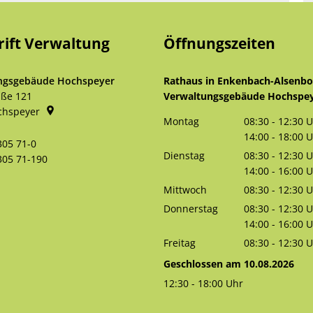
rift Verwaltung
Öffnungszeiten
ngsgebäude Hochspeyer
Rathaus in Enkenbach-Alsenb
aße 121
Verwaltungsgebäude Hochspe
chspeyer
Montag
08:30
-
12:30
U
Von 08:30 bis 
14:00
-
18:00
U
305 71-0
Von 14:00 bis 
Dienstag
08:30
-
12:30
U
305 71-190
Von 08:30 bis 
14:00
-
16:00
U
Von 14:00 bis 
Mittwoch
08:30
-
12:30
U
Von 08:30 bis 
Donnerstag
08:30
-
12:30
U
Von 08:30 bis 
14:00
-
16:00
U
Von 14:00 bis 
Freitag
08:30
-
12:30
U
Von 08:30 bis 
Geschlossen am 10.08.2026
12:30
-
18:00
Uhr
Von 12:30 bis 18:00 Uhr