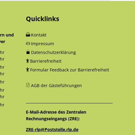
Quicklinks
orn und
Kontakt
yer
Impressum
hr
Datenschutzerklärung
12:30 Uhr
hr
Barrierefreiheit
18:00 Uhr
hr
Formular Feedback zur Barrierefreiheit
12:30 Uhr
hr
16:00 Uhr
hr
AGB der Gästeführungen
12:30 Uhr
hr
12:30 Uhr
hr
________________________________________________
16:00 Uhr
hr
12:30 Uhr
E-Mail-Adresse des Zentralen
Rechnungseingangs (ZRE):
ZRE-rlp@Poststelle.rlp.de