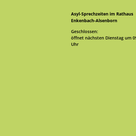
Asyl-Sprechzeiten im Rathaus
Enkenbach-Alsenborn
Klicken, um weitere Öffnungs- 
Geschlossen:
öffnet nächsten Dienstag um 0
Uhr