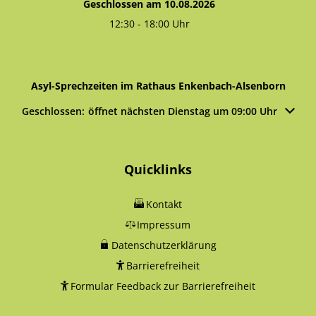
Geschlossen am 10.08.2026
12:30
-
18:00
Uhr
Von 12:30 bis 18:00 Uhr
Asyl-Sprechzeiten im Rathaus Enkenbach-Alsenborn
Klicken, um weitere Öffnungs- oder Schließzeiten auszublen
Geschlossen:
öffnet nächsten Dienstag um 09:00 Uhr
Quicklinks
Kontakt
Impressum
Datenschutzerklärung
Barrierefreiheit
Formular Feedback zur Barrierefreiheit