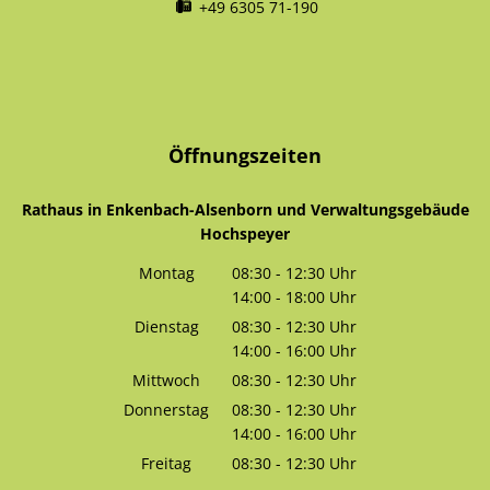
+49 6305 71-190
Öffnungszeiten
Rathaus in Enkenbach-Alsenborn und Verwaltungsgebäude
Hochspeyer
Montag
08:30
-
12:30
Uhr
14:00
-
18:00
Von 08:30 bis 12:30 Uhr
Uhr
Von 14:00 bis 18:00 Uhr
Dienstag
08:30
-
12:30
Uhr
14:00
-
16:00
Von 08:30 bis 12:30 Uhr
Uhr
Von 14:00 bis 16:00 Uhr
Mittwoch
08:30
-
12:30
Uhr
Von 08:30 bis 12:30 Uhr
Donnerstag
08:30
-
12:30
Uhr
14:00
-
16:00
Von 08:30 bis 12:30 Uhr
Uhr
Von 14:00 bis 16:00 Uhr
Freitag
08:30
-
12:30
Uhr
Von 08:30 bis 12:30 Uhr