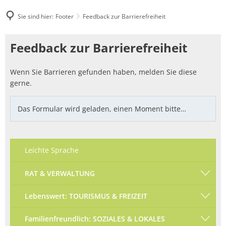
Sie sind hier:
Footer
Feedback zur Barrierefreiheit
Feedback
Feedback zur Barrierefreiheit
zur
Wenn Sie Barrieren gefunden haben, melden Sie diese
Barrierefreiheit
gerne.
Das Formular wird geladen, einen Moment bitte…
Leichte Sprache
RAT & VERWALTUNG
Lebenswert: TOURISMUS & FREIZEIT
Familienfreundlich: SOZIALES & LOKALES