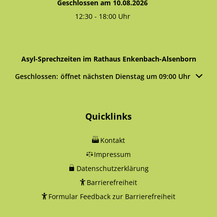
Geschlossen am 10.08.2026
12:30
-
18:00
Uhr
Von 12:30 bis 18:00 Uhr
Asyl-Sprechzeiten im Rathaus Enkenbach-Alsenborn
Klicken, um weitere Öffnungs- oder Schließzeiten auszublen
Geschlossen:
öffnet nächsten Dienstag um 09:00 Uhr
Quicklinks
Kontakt
Impressum
Datenschutzerklärung
Barrierefreiheit
Formular Feedback zur Barrierefreiheit