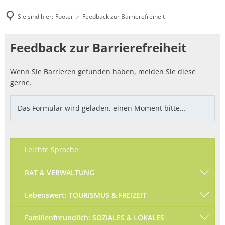
Sie sind hier:
Footer
Feedback zur Barrierefreiheit
Feedback
Feedback zur Barrierefreiheit
zur
Wenn Sie Barrieren gefunden haben, melden Sie diese
Barrierefreiheit
gerne.
Das Formular wird geladen, einen Moment bitte…
Leichte Sprache
RAT & VERWALTUNG
Lebenswert: TOURISMUS & FREIZEIT
Familienfreundlich: SOZIALES & LOKALES