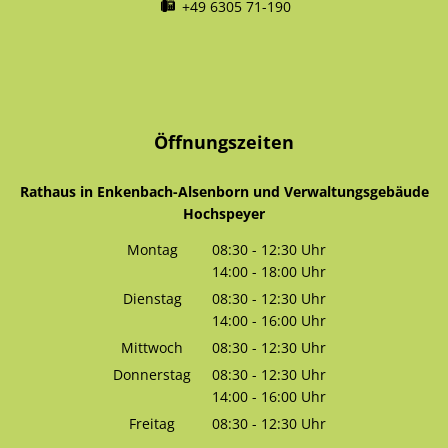
+49 6305 71-190
Öffnungszeiten
Rathaus in Enkenbach-Alsenborn und Verwaltungsgebäude
Hochspeyer
Montag
08:30
-
12:30
Uhr
14:00
-
18:00
Von 08:30 bis 12:30 Uhr
Uhr
Von 14:00 bis 18:00 Uhr
Dienstag
08:30
-
12:30
Uhr
14:00
-
16:00
Von 08:30 bis 12:30 Uhr
Uhr
Von 14:00 bis 16:00 Uhr
Mittwoch
08:30
-
12:30
Uhr
Von 08:30 bis 12:30 Uhr
Donnerstag
08:30
-
12:30
Uhr
14:00
-
16:00
Von 08:30 bis 12:30 Uhr
Uhr
Von 14:00 bis 16:00 Uhr
Freitag
08:30
-
12:30
Uhr
Von 08:30 bis 12:30 Uhr