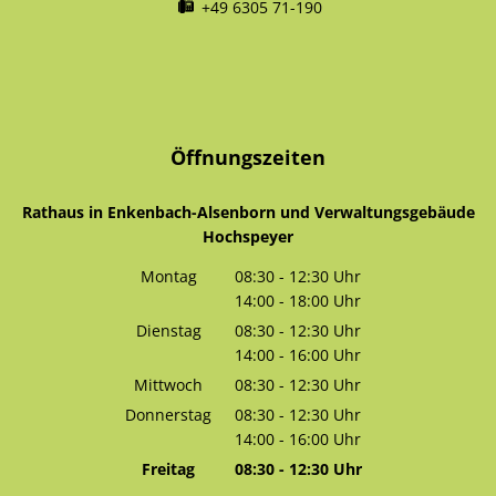
+49 6305 71-190
Öffnungszeiten
Rathaus in Enkenbach-Alsenborn und Verwaltungsgebäude
Hochspeyer
Montag
08:30
-
12:30
Uhr
14:00
-
18:00
Von 08:30 bis 12:30 Uhr
Uhr
Von 14:00 bis 18:00 Uhr
Dienstag
08:30
-
12:30
Uhr
14:00
-
16:00
Von 08:30 bis 12:30 Uhr
Uhr
Von 14:00 bis 16:00 Uhr
Mittwoch
08:30
-
12:30
Uhr
Von 08:30 bis 12:30 Uhr
Donnerstag
08:30
-
12:30
Uhr
14:00
-
16:00
Von 08:30 bis 12:30 Uhr
Uhr
Von 14:00 bis 16:00 Uhr
Freitag
08:30
-
12:30
Uhr
Von 08:30 bis 12:30 Uhr