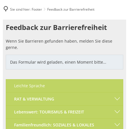
Sie sind hier:
Footer
Feedback zur Barrierefreiheit
Feedback
Feedback zur Barrierefreiheit
zur
Wenn Sie Barrieren gefunden haben, melden Sie diese
Barrierefreiheit
gerne.
Das Formular wird geladen, einen Moment bitte…
Leichte Sprache
RAT & VERWALTUNG
Lebenswert: TOURISMUS & FREIZEIT
Familienfreundlich: SOZIALES & LOKALES