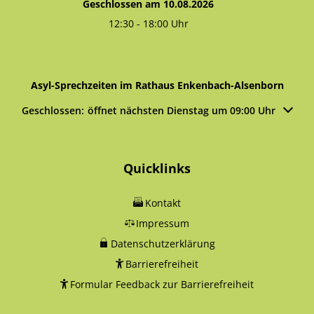
Geschlossen am 10.08.2026
12:30
-
18:00
Uhr
Von 12:30 bis 18:00 Uhr
Asyl-Sprechzeiten im Rathaus Enkenbach-Alsenborn
Klicken, um weitere Öffnungs- oder Schließzeiten auszublen
Geschlossen:
öffnet nächsten Dienstag um 09:00 Uhr
Quicklinks
Kontakt
Impressum
Datenschutzerklärung
Barrierefreiheit
Formular Feedback zur Barrierefreiheit