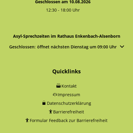
Geschlossen am 10.08.2026
12:30
-
18:00
Uhr
Von 12:30 bis 18:00 Uhr
Asyl-Sprechzeiten im Rathaus Enkenbach-Alsenborn
Klicken, um weitere Öffnungs- oder Schließzeiten auszublen
Geschlossen:
öffnet nächsten Dienstag um 09:00 Uhr
Quicklinks
Kontakt
Impressum
Datenschutzerklärung
Barrierefreiheit
Formular Feedback zur Barrierefreiheit