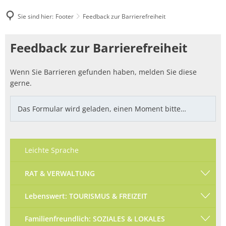
Sie sind hier:
Footer
Feedback zur Barrierefreiheit
Feedback
Feedback zur Barrierefreiheit
zur
Wenn Sie Barrieren gefunden haben, melden Sie diese
Barrierefreiheit
gerne.
Das Formular wird geladen, einen Moment bitte…
Leichte Sprache
RAT & VERWALTUNG
Lebenswert: TOURISMUS & FREIZEIT
Familienfreundlich: SOZIALES & LOKALES