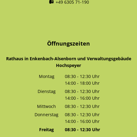
+49 6305 71-190
Öffnungszeiten
Rathaus in Enkenbach-Alsenborn und Verwaltungsgebäude
Hochspeyer
Montag
08:30
-
12:30
Uhr
14:00
-
18:00
Von 08:30 bis 12:30 Uhr
Uhr
Von 14:00 bis 18:00 Uhr
Dienstag
08:30
-
12:30
Uhr
14:00
-
16:00
Von 08:30 bis 12:30 Uhr
Uhr
Von 14:00 bis 16:00 Uhr
Mittwoch
08:30
-
12:30
Uhr
Von 08:30 bis 12:30 Uhr
Donnerstag
08:30
-
12:30
Uhr
14:00
-
16:00
Von 08:30 bis 12:30 Uhr
Uhr
Von 14:00 bis 16:00 Uhr
Freitag
08:30
-
12:30
Uhr
Von 08:30 bis 12:30 Uhr