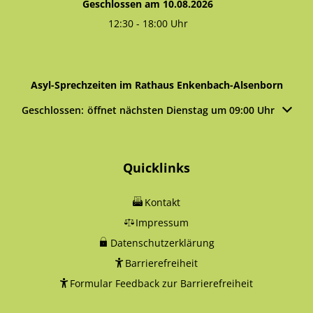
Geschlossen am 10.08.2026
12:30
-
18:00
Uhr
Von 12:30 bis 18:00 Uhr
Asyl-Sprechzeiten im Rathaus Enkenbach-Alsenborn
Klicken, um weitere Öffnungs- oder Schließzeiten auszublen
Geschlossen:
öffnet nächsten Dienstag um 09:00 Uhr
Quicklinks
Kontakt
Impressum
Datenschutzerklärung
Barrierefreiheit
Formular Feedback zur Barrierefreiheit