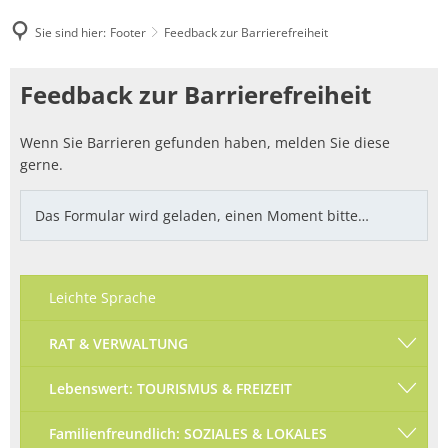
Sie sind hier:
Footer
Feedback zur Barrierefreiheit
Feedback
Feedback zur Barrierefreiheit
zur
Wenn Sie Barrieren gefunden haben, melden Sie diese
Barrierefreiheit
gerne.
Das Formular wird geladen, einen Moment bitte…
Leichte Sprache
RAT & VERWALTUNG
Lebenswert: TOURISMUS & FREIZEIT
Familienfreundlich: SOZIALES & LOKALES