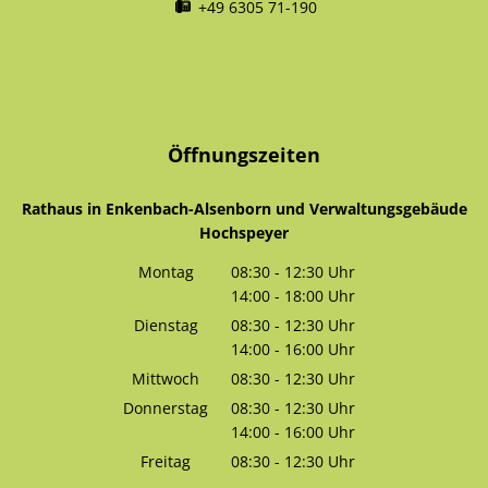
+49 6305 71-190
Öffnungszeiten
Rathaus in Enkenbach-Alsenborn und Verwaltungsgebäude
Hochspeyer
Montag
08:30
-
12:30
Uhr
14:00
-
18:00
Von 08:30 bis 12:30 Uhr
Uhr
Von 14:00 bis 18:00 Uhr
Dienstag
08:30
-
12:30
Uhr
14:00
-
16:00
Von 08:30 bis 12:30 Uhr
Uhr
Von 14:00 bis 16:00 Uhr
Mittwoch
08:30
-
12:30
Uhr
Von 08:30 bis 12:30 Uhr
Donnerstag
08:30
-
12:30
Uhr
14:00
-
16:00
Von 08:30 bis 12:30 Uhr
Uhr
Von 14:00 bis 16:00 Uhr
Freitag
08:30
-
12:30
Uhr
Von 08:30 bis 12:30 Uhr