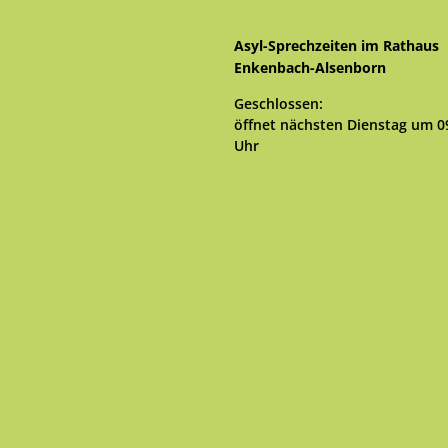
Asyl-Sprechzeiten im Rathaus
Enkenbach-Alsenborn
Klicken, um weitere Öffnungs- 
Geschlossen:
öffnet nächsten Dienstag um 0
Uhr