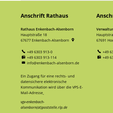
Anschrift Rathaus
Ansch
Rathaus Enkenbach-Alsenborn
Verwaltu
Hauptstraße 18
Hauptstr
67677
Enkenbach-Alsenborn
67691
Ho
+49 6303 913-0
+49 6
+49 6303 913-114
+49 6
info@enkenbach-alsenborn.de
Ein Zugang für eine rechts- und
datensichere elektronische
Kommunikation wird über die VPS-E-
Mail-Adresse
vgv-enkenbach-
alsenborn(at)poststelle.rlp.de