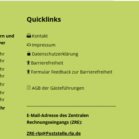
Quicklinks
orn und
Kontakt
yer
Impressum
hr
Datenschutzerklärung
12:30 Uhr
hr
Barrierefreiheit
18:00 Uhr
hr
Formular Feedback zur Barrierefreiheit
12:30 Uhr
hr
16:00 Uhr
hr
AGB der Gästeführungen
12:30 Uhr
hr
12:30 Uhr
hr
________________________________________________
16:00 Uhr
hr
12:30 Uhr
E-Mail-Adresse des Zentralen
Rechnungseingangs (ZRE):
ZRE-rlp@Poststelle.rlp.de