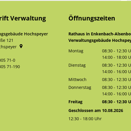
rift Verwaltung
Öffnungszeiten
ngsgebäude Hochspeyer
Rathaus in Enkenbach-Alsenb
aße 121
Verwaltungsgebäude Hochspe
chspeyer
Montag
08:30
-
12:30
U
Von 08:30 bis 
14:00
-
18:00
U
305 71-0
Von 14:00 bis 
Dienstag
08:30
-
12:30
U
305 71-190
Von 08:30 bis 
14:00
-
16:00
U
Von 14:00 bis 
Mittwoch
08:30
-
12:30
U
Von 08:30 bis 
Donnerstag
08:30
-
12:30
U
Von 08:30 bis 
14:00
-
16:00
U
Von 14:00 bis 
Freitag
08:30
-
12:30
U
Von 08:30 bis 
Geschlossen am 10.08.2026
12:30
-
18:00
Uhr
Von 12:30 bis 18:00 Uhr