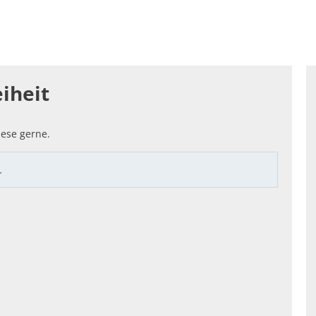
enfreundlich: SOZIALES & LOKALES
Standortattraktiv
hnung
iheit
ese gerne.
…