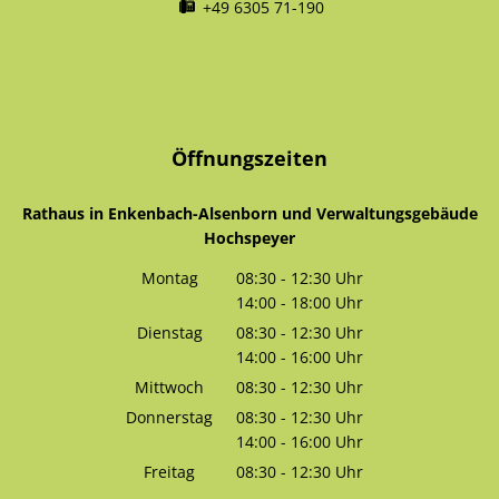
+49 6305 71-190
Öffnungszeiten
Rathaus in Enkenbach-Alsenborn und Verwaltungsgebäude
Hochspeyer
Montag
08:30
-
12:30
Uhr
14:00
-
18:00
Von 08:30 bis 12:30 Uhr
Uhr
Von 14:00 bis 18:00 Uhr
Dienstag
08:30
-
12:30
Uhr
14:00
-
16:00
Von 08:30 bis 12:30 Uhr
Uhr
Von 14:00 bis 16:00 Uhr
Mittwoch
08:30
-
12:30
Uhr
Von 08:30 bis 12:30 Uhr
Donnerstag
08:30
-
12:30
Uhr
14:00
-
16:00
Von 08:30 bis 12:30 Uhr
Uhr
Von 14:00 bis 16:00 Uhr
Freitag
08:30
-
12:30
Uhr
Von 08:30 bis 12:30 Uhr