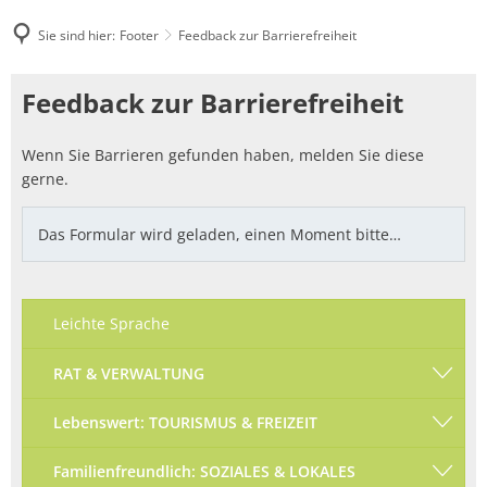
Sie sind hier:
Footer
Feedback zur Barrierefreiheit
Feedback
Feedback zur Barrierefreiheit
zur
Wenn Sie Barrieren gefunden haben, melden Sie diese
Barrierefreiheit
gerne.
Das Formular wird geladen, einen Moment bitte…
Leichte Sprache
RAT & VERWALTUNG
Lebenswert: TOURISMUS & FREIZEIT
Familienfreundlich: SOZIALES & LOKALES