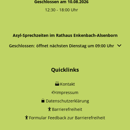
Geschlossen am 10.08.2026
12:30
-
18:00
Uhr
Von 12:30 bis 18:00 Uhr
Asyl-Sprechzeiten im Rathaus Enkenbach-Alsenborn
Klicken, um weitere Öffnungs- oder Schließzeiten auszublen
Geschlossen:
öffnet nächsten Dienstag um 09:00 Uhr
Quicklinks
Kontakt
Impressum
Datenschutzerklärung
Barrierefreiheit
Formular Feedback zur Barrierefreiheit