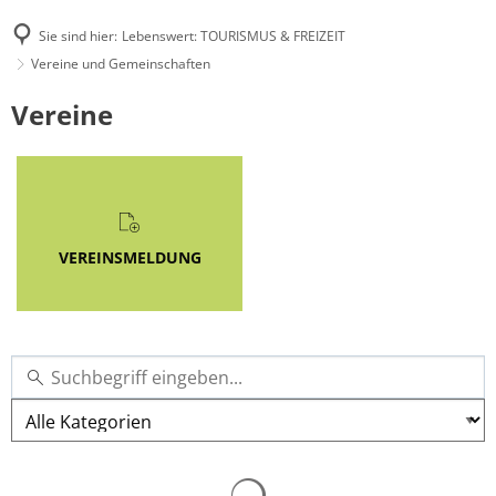
Sie sind hier:
Lebenswert: TOURISMUS & FREIZEIT
Vereine und Gemeinschaften
Vereine
Vereine
und
Gemeinschaften
VEREINSMELDUNG
Kategorie