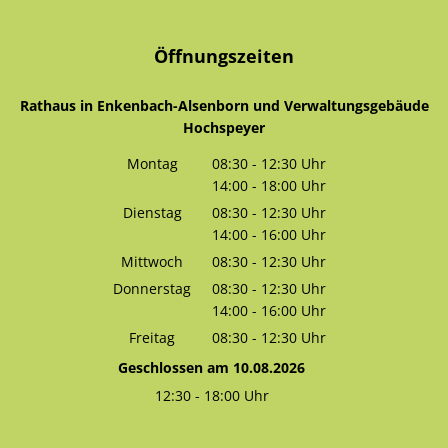
Öffnungszeiten
Rathaus in Enkenbach-Alsenborn und Verwaltungsgebäude
Hochspeyer
Montag
08:30
-
12:30
Uhr
14:00
-
18:00
Von 08:30 bis 12:30 Uhr
Uhr
Von 14:00 bis 18:00 Uhr
Dienstag
08:30
-
12:30
Uhr
14:00
-
16:00
Von 08:30 bis 12:30 Uhr
Uhr
Von 14:00 bis 16:00 Uhr
Mittwoch
08:30
-
12:30
Uhr
Von 08:30 bis 12:30 Uhr
Donnerstag
08:30
-
12:30
Uhr
14:00
-
16:00
Von 08:30 bis 12:30 Uhr
Uhr
Von 14:00 bis 16:00 Uhr
Freitag
08:30
-
12:30
Uhr
Von 08:30 bis 12:30 Uhr
Geschlossen am 10.08.2026
12:30
-
18:00
Uhr
Von 12:30 bis 18:00 Uhr