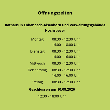
Öffnungszeiten
Rathaus in Enkenbach-Alsenborn und Verwaltungsgebäude
Hochspeyer
Montag
08:30
-
12:30
Uhr
14:00
-
18:00
Von 08:30 bis 12:30 Uhr
Uhr
Von 14:00 bis 18:00 Uhr
Dienstag
08:30
-
12:30
Uhr
14:00
-
16:00
Von 08:30 bis 12:30 Uhr
Uhr
Von 14:00 bis 16:00 Uhr
Mittwoch
08:30
-
12:30
Uhr
Von 08:30 bis 12:30 Uhr
Donnerstag
08:30
-
12:30
Uhr
14:00
-
16:00
Von 08:30 bis 12:30 Uhr
Uhr
Von 14:00 bis 16:00 Uhr
Freitag
08:30
-
12:30
Uhr
Von 08:30 bis 12:30 Uhr
Geschlossen am 10.08.2026
12:30
-
18:00
Uhr
Von 12:30 bis 18:00 Uhr