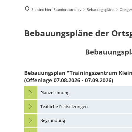
Sie sind hier:
Standortattraktiv
Bebauungspläne
Ortsge
Famili
Ortsgemeinde
Bebauungspläne der Orts
E-Rec
Mehlingen
Bebauungspl
Bebauungsplan "Trainingszentrum Kle
(Offenlage 07.08.2026 - 07.09.2026)
Planzeichnung
Textliche Festsetzungen
Begründung