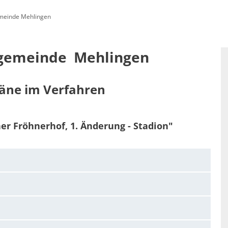
meinde Mehlingen
enfreundlich: SOZIALES & LOKALES
Standortattraktiv
gemeinde  Mehlingen
hnung
äne im Verfahren
iner Fröhnerhof, 1. Änderung - Stadion"