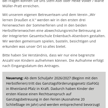
Bei Fragen können Sie uns Steffi Asel oder Heike Völker / Marie
Müller-Pratt erreichen.
Mit unserem eigenen Betreuerteam und dem Verein „Wir
lernen Draußen e.V.“ werden wir in den ersten drei
Ferienwochen der Sommerferien und in den beiden
Herbstferienwochen eine abwechslungsreiche Betreuung an
der Integrierten Gesamtschule Enkenbach-Alsenborn gestalten.
Wir werden gemeinsam spielen, basteln, besichtigen und
erkunden was unser Ort so alles bietet.
Bitte haben Sie Verständnis, dass wir nur eine begrenzte
Anzahl von Kindern aufnehmen können. Die Aufnahme erfolgt
nach Eingangsdatum des Antrages.
Neuerung:
Ab dem Schuljahr 2026/2027 (Beginn mit den
Herbstferien) tritt das Ganztagsförderungsgesetz (GaFöG)
in Rheinland-Pfalz in Kraft. Dadurch haben Kinder der
ersten Klasse einen Rechtsanspruch auf
Ganztagsbetreuung in den Ferien (Ausnahme 20
Schließtage im Jahr) und werden entsprechend bevorzugt