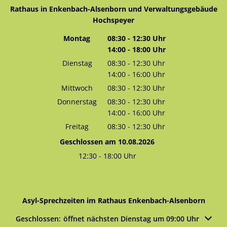
Rathaus in Enkenbach-Alsenborn und Verwaltungsgebäude
Hochspeyer
Montag
08:30
-
12:30
Uhr
14:00
-
18:00
Von 08:30 bis 12:30 Uhr
Uhr
Von 14:00 bis 18:00 Uhr
Dienstag
08:30
-
12:30
Uhr
14:00
-
16:00
Von 08:30 bis 12:30 Uhr
Uhr
Von 14:00 bis 16:00 Uhr
Mittwoch
08:30
-
12:30
Uhr
Von 08:30 bis 12:30 Uhr
Donnerstag
08:30
-
12:30
Uhr
14:00
-
16:00
Von 08:30 bis 12:30 Uhr
Uhr
Von 14:00 bis 16:00 Uhr
Freitag
08:30
-
12:30
Uhr
Von 08:30 bis 12:30 Uhr
Geschlossen am 10.08.2026
12:30
-
18:00
Uhr
Von 12:30 bis 18:00 Uhr
Asyl-Sprechzeiten im Rathaus Enkenbach-Alsenborn
Klicken, um weitere Öffnungs- oder Schließzeiten auszublen
Geschlossen:
öffnet nächsten Dienstag um 09:00 Uhr