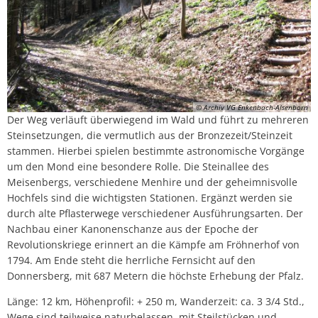
© Archiv VG Enkenbach-Alsenborn
Der Weg verläuft überwiegend im Wald und führt zu mehreren
Steinsetzungen, die vermutlich aus der Bronzezeit/Steinzeit
stammen. Hierbei spielen bestimmte astronomische Vorgänge
um den Mond eine besondere Rolle. Die Steinallee des
Meisenbergs, verschiedene Menhire und der geheimnisvolle
Hochfels sind die wichtigsten Stationen. Ergänzt werden sie
durch alte Pflasterwege verschiedener Ausführungsarten. Der
Nachbau einer Kanonenschanze aus der Epoche der
Revolutionskriege erinnert an die Kämpfe am Fröhnerhof von
1794. Am Ende steht die herrliche Fernsicht auf den
Donnersberg, mit 687 Metern die höchste Erhebung der Pfalz.
Länge: 12 km, Höhenprofil: + 250 m, Wanderzeit: ca. 3 3/4 Std.,
Wege sind teilweise naturbelassen, mit Steilstücken und