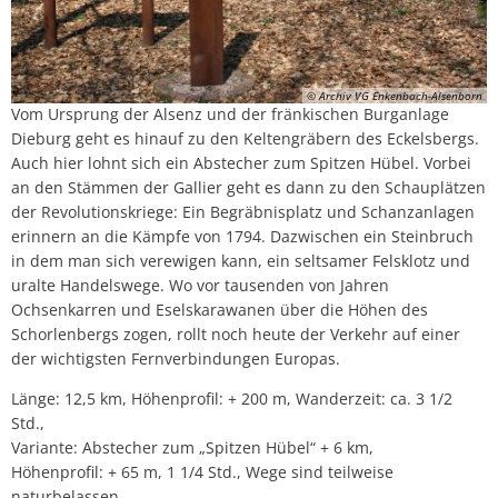
© Archiv VG Enkenbach-Alsenborn
Vom Ursprung der Alsenz und der fränkischen Burganlage
Dieburg geht es hinauf zu den Keltengräbern des Eckelsbergs.
Auch hier lohnt sich ein Abstecher zum Spitzen Hübel. Vorbei
an den Stämmen der Gallier geht es dann zu den Schauplätzen
der Revolutionskriege: Ein Begräbnisplatz und Schanzanlagen
erinnern an die Kämpfe von 1794. Dazwischen ein Steinbruch
in dem man sich verewigen kann, ein seltsamer Felsklotz und
uralte Handelswege. Wo vor tausenden von Jahren
Ochsenkarren und Eselskarawanen über die Höhen des
Schorlenbergs zogen, rollt noch heute der Verkehr auf einer
der wichtigsten Fernverbindungen Europas.
Länge: 12,5 km, Höhenprofil: + 200 m, Wanderzeit: ca. 3 1/2
Std.,
Variante: Abstecher zum „Spitzen Hübel“ + 6 km,
Höhenprofil: + 65 m, 1 1/4 Std., Wege sind teilweise
naturbelassen,