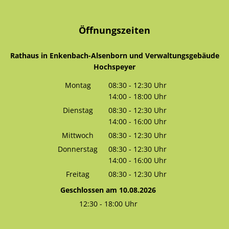
Öffnungszeiten
Rathaus in Enkenbach-Alsenborn und Verwaltungsgebäude
Hochspeyer
Montag
08:30
-
12:30
Uhr
14:00
-
18:00
Von 08:30 bis 12:30 Uhr
Uhr
Von 14:00 bis 18:00 Uhr
Dienstag
08:30
-
12:30
Uhr
14:00
-
16:00
Von 08:30 bis 12:30 Uhr
Uhr
Von 14:00 bis 16:00 Uhr
Mittwoch
08:30
-
12:30
Uhr
Von 08:30 bis 12:30 Uhr
Donnerstag
08:30
-
12:30
Uhr
14:00
-
16:00
Von 08:30 bis 12:30 Uhr
Uhr
Von 14:00 bis 16:00 Uhr
Freitag
08:30
-
12:30
Uhr
Von 08:30 bis 12:30 Uhr
Geschlossen am 10.08.2026
12:30
-
18:00
Uhr
Von 12:30 bis 18:00 Uhr