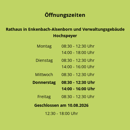
Öffnungszeiten
Rathaus in Enkenbach-Alsenborn und Verwaltungsgebäude
Hochspeyer
Montag
08:30
-
12:30
Uhr
14:00
-
18:00
Von 08:30 bis 12:30 Uhr
Uhr
Von 14:00 bis 18:00 Uhr
Dienstag
08:30
-
12:30
Uhr
14:00
-
16:00
Von 08:30 bis 12:30 Uhr
Uhr
Von 14:00 bis 16:00 Uhr
Mittwoch
08:30
-
12:30
Uhr
Von 08:30 bis 12:30 Uhr
Donnerstag
08:30
-
12:30
Uhr
14:00
-
16:00
Von 08:30 bis 12:30 Uhr
Uhr
Von 14:00 bis 16:00 Uhr
Freitag
08:30
-
12:30
Uhr
Von 08:30 bis 12:30 Uhr
Geschlossen am 10.08.2026
12:30
-
18:00
Uhr
Von 12:30 bis 18:00 Uhr