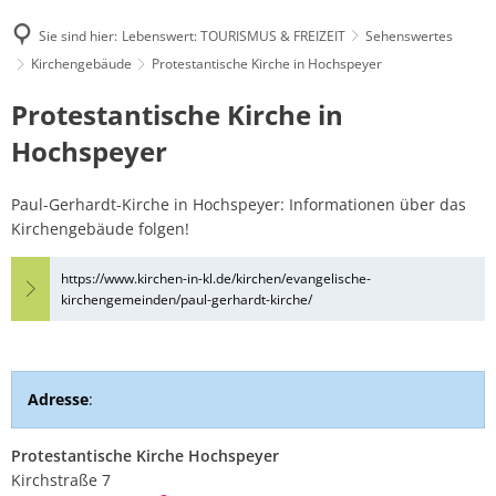
Sie sind hier:
Lebenswert: TOURISMUS & FREIZEIT
Sehenswertes
Kirchengebäude
Protestantische Kirche in Hochspeyer
Protestantische
Protestantische Kirche in
Kirche
Hochspeyer
in
Paul-Gerhardt-Kirche in Hochspeyer: Informationen über das
Hochspeyer
Kirchengebäude folgen!
https://www.kirchen-in-kl.de/kirchen/evangelische-
kirchengemeinden/paul-gerhardt-kirche/
Adresse
:
Protestantische Kirche Hochspeyer
Kirchstraße 7