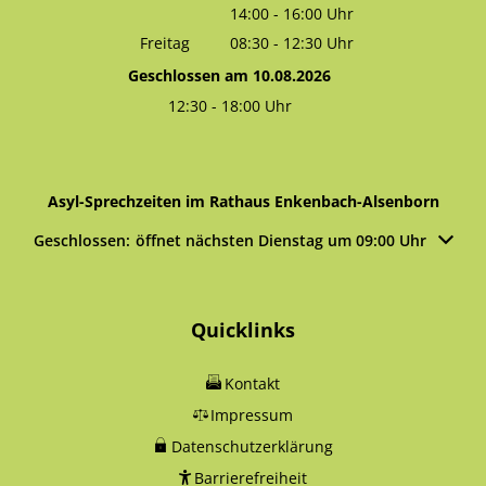
14:00
-
16:00
Von 08:30 bis 12:30 Uhr
Uhr
Von 14:00 bis 16:00 Uhr
Freitag
08:30
-
12:30
Uhr
Von 08:30 bis 12:30 Uhr
Geschlossen am 10.08.2026
12:30
-
18:00
Uhr
Von 12:30 bis 18:00 Uhr
Asyl-Sprechzeiten im Rathaus Enkenbach-Alsenborn
Klicken, um weitere Öffnungs- oder Schließzeiten auszublen
Geschlossen:
öffnet nächsten Dienstag um 09:00 Uhr
Quicklinks
Kontakt
Impressum
Datenschutzerklärung
Barrierefreiheit