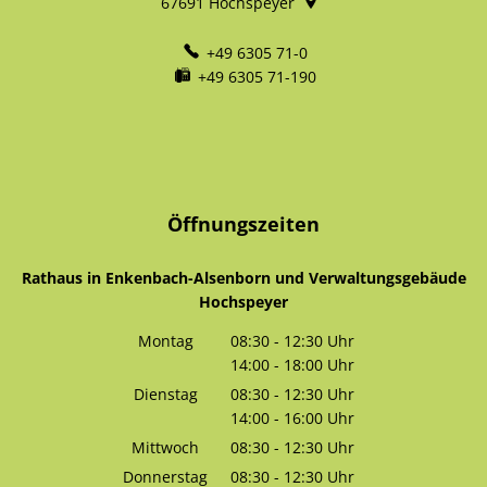
67691
Hochspeyer
+49 6305 71-0
+49 6305 71-190
Öffnungszeiten
Rathaus in Enkenbach-Alsenborn und Verwaltungsgebäude
Hochspeyer
Montag
08:30
-
12:30
Uhr
14:00
-
18:00
Von 08:30 bis 12:30 Uhr
Uhr
Von 14:00 bis 18:00 Uhr
Dienstag
08:30
-
12:30
Uhr
14:00
-
16:00
Von 08:30 bis 12:30 Uhr
Uhr
Von 14:00 bis 16:00 Uhr
Mittwoch
08:30
-
12:30
Uhr
Von 08:30 bis 12:30 Uhr
Donnerstag
08:30
-
12:30
Uhr