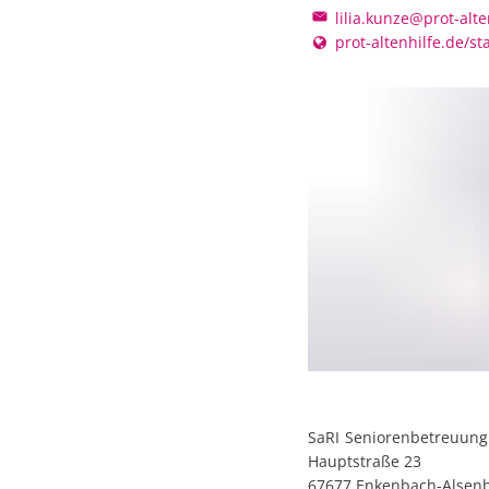
lilia.kunze@prot-alte
prot-altenhilfe.de/s
SaRI
Seniorenbetreuung
Hauptstraße 23
67677
Enkenbach-Alsen