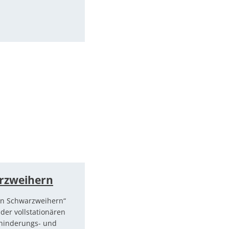
rzweihern
en Schwarzweihern“
 der vollstationären
erhinderungs- und