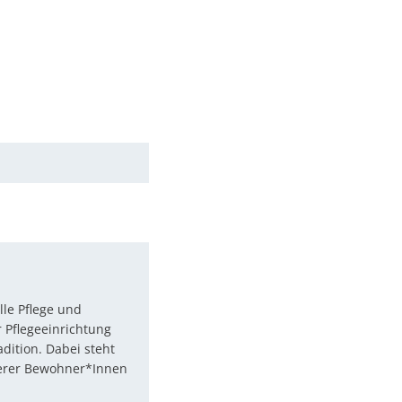
Ökologisch
Seite einstellen
lle Pflege und
 Pflegeeinrichtung
dition. Dabei steht
erer Bewohner*Innen