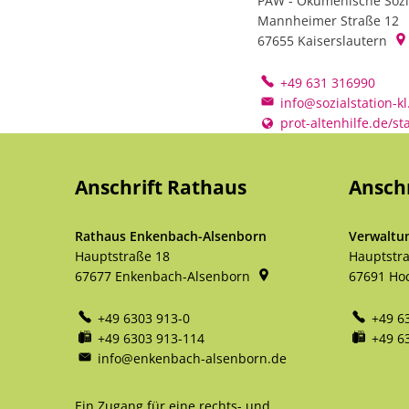
PAW - Ökumenische Sozia
Mannheimer Straße 12
67655
Kaiserslautern
+49 631 316990
info@sozialstation-kl
prot-altenhilfe.de/s
Anschrift Rathaus
Ansch
Rathaus Enkenbach-Alsenborn
Verwaltu
Hauptstraße 18
Hauptstr
67677
Enkenbach-Alsenborn
67691
Ho
+49 6303 913-0
+49 6
+49 6303 913-114
+49 6
info@enkenbach-alsenborn.de
Ein Zugang für eine rechts- und