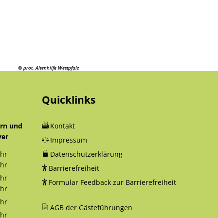
lautern
© prot. Altenhilfe Westpfalz
© prot. Altenhilfe Westpfalz
© prot. Altenhilfe Westpfalz
© prot. Altenhilfe Westpfalz
© prot. Altenhilfe Westpfalz
Quicklinks
orn und
Kontakt
yer
Impressum
hr
Datenschutzerklärung
12:30 Uhr
hr
Barrierefreiheit
18:00 Uhr
hr
Formular Feedback zur Barrierefreiheit
12:30 Uhr
hr
16:00 Uhr
hr
AGB der Gästeführungen
12:30 Uhr
hr