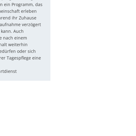
 ein Programm, das
meinschaft erleben
ährend ihr Zuhause
maufnahme verzögert
 kann. Auch
ie nach einem
alt weiterhin
edürfen oder sich
rer Tagespflege eine
hrtdienst