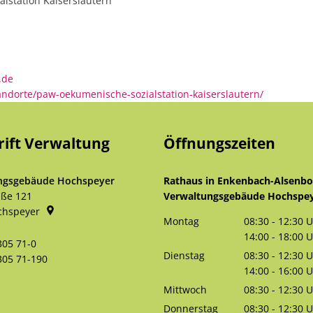
lstation Kaiserslautern
PAW - Ökumenische Sozialstation Kaisers
.de
tandorte/paw-oekumenische-sozialstation-kaiserslautern/
rift Verwaltung
Öffnungszeiten
ngsgebäude Hochspeyer
Rathaus in Enkenbach-Alsenb
aße 121
Verwaltungsgebäude Hochspe
chspeyer
Montag
08:30
-
12:30
U
Von 08:30 bis 
14:00
-
18:00
U
305 71-0
Von 14:00 bis 
Dienstag
08:30
-
12:30
U
305 71-190
Von 08:30 bis 
14:00
-
16:00
U
Von 14:00 bis 
Mittwoch
08:30
-
12:30
U
Von 08:30 bis 
Donnerstag
08:30
-
12:30
U