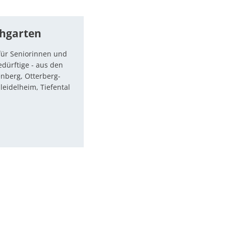
chgarten
für Seniorinnen und
dürftige - aus den
nberg, Otterberg-
leidelheim, Tiefental
Kirche