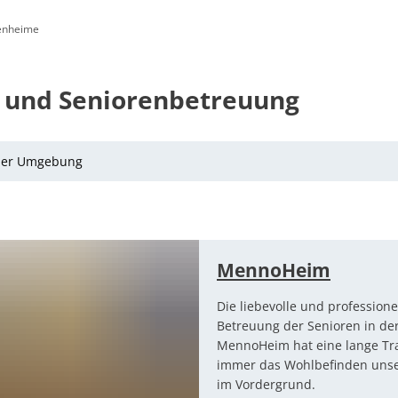
enheime
enfreundlich: SOZIALES & LOKALES
Standortattraktiv
 und Seniorenbetreuung
hnung
 der Umgebung
MennoHeim
Die liebevolle und professione
Betreuung der Senioren in der
MennoHeim hat eine lange Tra
immer das Wohlbefinden uns
im Vordergrund.