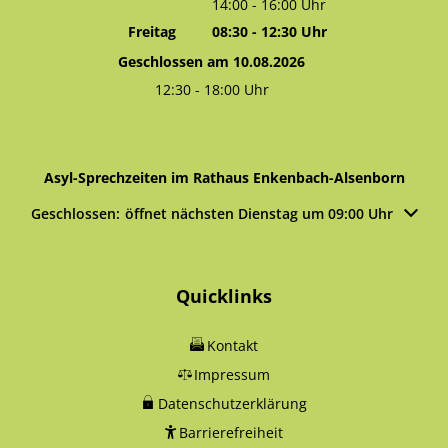
14:00
-
16:00
Von 08:30 bis 12:30 Uhr
Uhr
Von 14:00 bis 16:00 Uhr
Freitag
08:30
-
12:30
Uhr
Von 08:30 bis 12:30 Uhr
Geschlossen am 10.08.2026
12:30
-
18:00
Uhr
Von 12:30 bis 18:00 Uhr
Asyl-Sprechzeiten im Rathaus Enkenbach-Alsenborn
Klicken, um weitere Öffnungs- oder Schließzeiten auszublen
Geschlossen:
öffnet nächsten Dienstag um 09:00 Uhr
Quicklinks
Kontakt
Impressum
Datenschutzerklärung
Barrierefreiheit