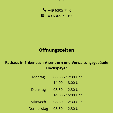
+49 6305 71-0
+49 6305 71-190
Öffnungszeiten
Rathaus in Enkenbach-Alsenborn und Verwaltungsgebäude
Hochspeyer
Montag
08:30
-
12:30
Uhr
14:00
-
18:00
Von 08:30 bis 12:30 Uhr
Uhr
Von 14:00 bis 18:00 Uhr
Dienstag
08:30
-
12:30
Uhr
14:00
-
16:00
Von 08:30 bis 12:30 Uhr
Uhr
Von 14:00 bis 16:00 Uhr
Mittwoch
08:30
-
12:30
Uhr
Von 08:30 bis 12:30 Uhr
Donnerstag
08:30
-
12:30
Uhr