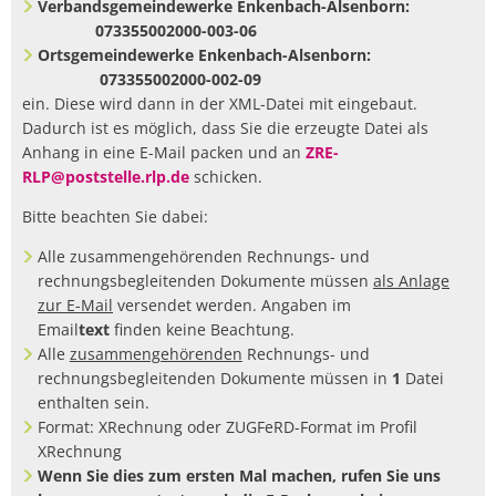
mache
Verbandsgemeindewerke Enkenbach-Alsenborn:
073355002000-003-06
ich
Ortsgemeindewerke Enkenbach-Alsenborn:
mit
073355002000-002-09
ein. Diese wird dann in der XML-Datei mit eingebaut.
dieser
Dadurch ist es möglich, dass Sie die erzeugte Datei als
Datei?
Anhang in eine E-Mail packen und an
ZRE-
RLP
@poststelle.rlp.de
schicken.
Bitte beachten Sie dabei:
Alle zusammengehörenden Rechnungs- und
rechnungsbegleitenden Dokumente müssen
als Anlage
zur E-Mail
versendet werden. Angaben im
Email
text
finden keine Beachtung.
Alle
zusammengehörenden
Rechnungs- und
rechnungsbegleitenden Dokumente müssen in
1
Datei
enthalten sein.
Format: XRechnung oder ZUGFeRD-Format im Profil
XRechnung
Wenn Sie dies zum ersten Mal machen, rufen Sie uns