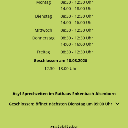
Montag
08:30
-
12:30
Uhr
14:00
-
18:00
Von 08:30 bis 12:30 Uhr
Uhr
Von 14:00 bis 18:00 Uhr
Dienstag
08:30
-
12:30
Uhr
14:00
-
16:00
Von 08:30 bis 12:30 Uhr
Uhr
Von 14:00 bis 16:00 Uhr
Mittwoch
08:30
-
12:30
Uhr
Von 08:30 bis 12:30 Uhr
Donnerstag
08:30
-
12:30
Uhr
14:00
-
16:00
Von 08:30 bis 12:30 Uhr
Uhr
Von 14:00 bis 16:00 Uhr
Freitag
08:30
-
12:30
Uhr
Von 08:30 bis 12:30 Uhr
Geschlossen am 10.08.2026
12:30
-
18:00
Uhr
Von 12:30 bis 18:00 Uhr
Asyl-Sprechzeiten im Rathaus Enkenbach-Alsenborn
Klicken, um weitere Öffnungs- oder Schließzeiten auszublen
Geschlossen:
öffnet nächsten Dienstag um 09:00 Uhr
Quicklinks