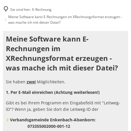
Sie sind hier:
E-Rechnung
Meine Software kann E-Rechnungen im XRechnungsformat erzeugen -
was mache ich mit dieser Datei?
Meine
Meine Software kann E-
Software
Rechnungen im
kann
XRechnungsformat erzeugen -
E-
was mache ich mit dieser Datei?
Rechnungen
Sie haben
zwei
Möglichkeiten.
im
XRechnungsformat
1. Per E-Mail einreichen (Achtung weiterlesen!)
erzeugen
Gibt es bei Ihrem Programm ein Eingabefeld mit "Leitweg-
ID"? Wenn ja, geben Sie dort die Leitweg-ID der
-
Verbandsgemeinde Enkenbach-Alsenborn:
was
073355002000-001-12