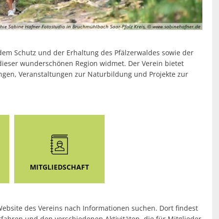
hie Sabine Hafner Fotostudio in Bruchmühlbach Saar-Pfalz Kreis, © www.sabinehafner.de
h dem Schutz und der Erhaltung des Pfälzerwaldes sowie der
ieser wunderschönen Region widmet. Der Verein bietet
ngen, Veranstaltungen zur Naturbildung und Projekte zur
MITGLIEDSCHAFT
Website des Vereins nach Informationen suchen. Dort findest
fahren und den verschiedenen Aktivitäten, die für Mitglieder