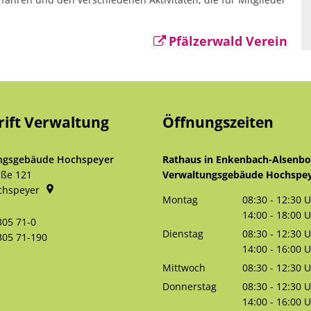
Pfälzerwald Verein
rift Verwaltung
Öffnungszeiten
ngsgebäude Hochspeyer
Rathaus in Enkenbach-Alsenb
aße 121
Verwaltungsgebäude Hochspe
chspeyer
Montag
08:30
-
12:30
U
Von 08:30 bis 
14:00
-
18:00
U
305 71-0
Von 14:00 bis 
Dienstag
08:30
-
12:30
U
305 71-190
Von 08:30 bis 
14:00
-
16:00
U
Von 14:00 bis 
Mittwoch
08:30
-
12:30
U
Von 08:30 bis 
Donnerstag
08:30
-
12:30
U
Von 08:30 bis 
14:00
-
16:00
U