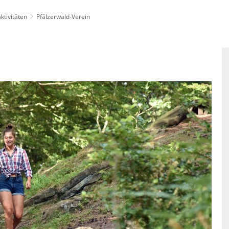
aktivitäten
Pfälzerwald-Verein
enfreundlich: SOZIALES & LOKALES
Standortattraktiv
hnung