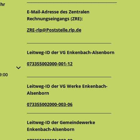
________________________________________________
16:00 Uhr
hr
12:30 Uhr
E-Mail-Adresse des Zentralen
Rechnungseingangs (ZRE):
ZRE-rlp@Poststelle.rlp.de
_____________________________________________
Leitweg-ID der VG Enkenbach-Alsenborn
073355002000-001-12
oder Schließzeiten auszublenden
9:00
_____________________________________________
Leitweg-ID der VG Werke Enkenbach-
Alsenborn
073355002000-003-06
_____________________________________________
Leitweg-ID der Gemeindewerke
Enkenbach-Alsenborn