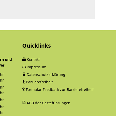
Quicklinks
orn und
Kontakt
yer
Impressum
hr
Datenschutzerklärung
12:30 Uhr
hr
Barrierefreiheit
18:00 Uhr
hr
Formular Feedback zur Barrierefreiheit
12:30 Uhr
hr
16:00 Uhr
hr
AGB der Gästeführungen
12:30 Uhr
hr
12:30 Uhr
hr