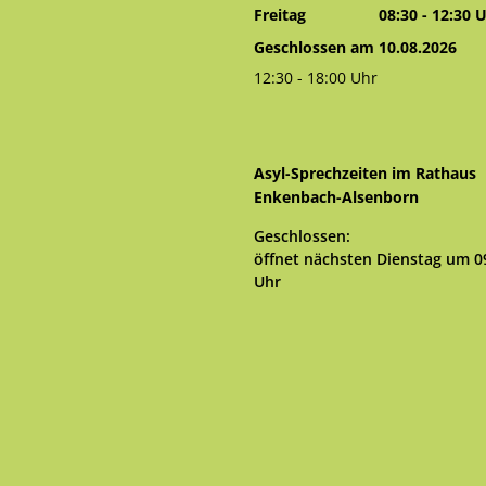
Von 14:00 bis 
Freitag
08:30
-
12:30
U
Von 08:30 bis 
Geschlossen am 10.08.2026
12:30
-
18:00
Uhr
Von 12:30 bis 18:00 Uhr
Asyl-Sprechzeiten im Rathaus
Enkenbach-Alsenborn
Klicken, um weitere Öffnungs- 
Geschlossen:
öffnet nächsten Dienstag um 0
Uhr