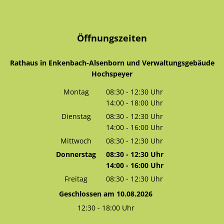
Öffnungszeiten
Rathaus in Enkenbach-Alsenborn und Verwaltungsgebäude
Hochspeyer
Montag
08:30
-
12:30
Uhr
14:00
-
18:00
Von 08:30 bis 12:30 Uhr
Uhr
Von 14:00 bis 18:00 Uhr
Dienstag
08:30
-
12:30
Uhr
14:00
-
16:00
Von 08:30 bis 12:30 Uhr
Uhr
Von 14:00 bis 16:00 Uhr
Mittwoch
08:30
-
12:30
Uhr
Von 08:30 bis 12:30 Uhr
Donnerstag
08:30
-
12:30
Uhr
14:00
-
16:00
Von 08:30 bis 12:30 Uhr
Uhr
Von 14:00 bis 16:00 Uhr
Freitag
08:30
-
12:30
Uhr
Von 08:30 bis 12:30 Uhr
Geschlossen am 10.08.2026
12:30
-
18:00
Uhr
Von 12:30 bis 18:00 Uhr