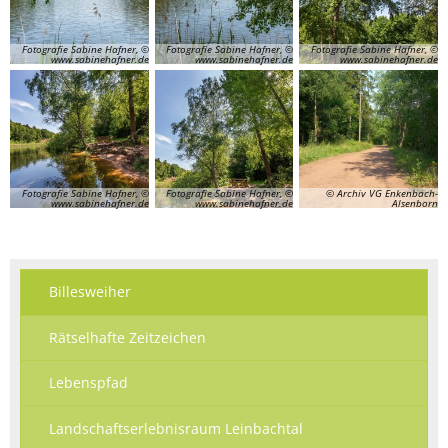
Fotografie Sabine Hafner, ©
Fotografie Sabine Hafner, ©
Fotografie Sabine Hafner, ©
www.sabinehafner.de
www.sabinehafner.de
www.sabinehafner.de
Fotografie Sabine Hafner, ©
Fotografie Sabine Hafner, ©
© Archiv VG Enkenbach-
www.sabinehafner.de
www.sabinehafner.de
Alsenborn
Billesweiher
Rätselhafte Zeitzeichen
Lebenspfad
Landschaftserlebnisraum Leinbachtal