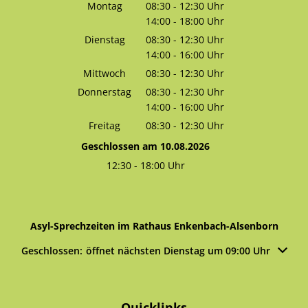
Montag
08:30
-
12:30
Uhr
14:00
-
18:00
Von 08:30 bis 12:30 Uhr
Uhr
Von 14:00 bis 18:00 Uhr
Dienstag
08:30
-
12:30
Uhr
14:00
-
16:00
Von 08:30 bis 12:30 Uhr
Uhr
Von 14:00 bis 16:00 Uhr
Mittwoch
08:30
-
12:30
Uhr
Von 08:30 bis 12:30 Uhr
Donnerstag
08:30
-
12:30
Uhr
14:00
-
16:00
Von 08:30 bis 12:30 Uhr
Uhr
Von 14:00 bis 16:00 Uhr
Freitag
08:30
-
12:30
Uhr
Von 08:30 bis 12:30 Uhr
Geschlossen am 10.08.2026
12:30
-
18:00
Uhr
Von 12:30 bis 18:00 Uhr
Asyl-Sprechzeiten im Rathaus Enkenbach-Alsenborn
Klicken, um weitere Öffnungs- oder Schließzeiten auszublen
Geschlossen:
öffnet nächsten Dienstag um 09:00 Uhr
Quicklinks