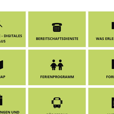
enfreundlich: SOZIALES & LOKALES
Standortattraktiv
hnung
- DIGITALES
BEREITSCHAFTSDIENSTE
WAS ERLE
AUS
FOR
MAP
FERIENPROGRAMM
UNGEN UND