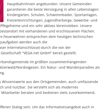
Hauptbahnlinien angebunden. Unsere Gemeinden
garantieren die beste Versorgung in allen Lebenslagen:
Kindergärten, Schulen, Schwimmbäder, Sportanlagen,
Freizeiteinrichtungen, Jugendherberge, Gewerbe- und
 Pflegeheime und ein sehr aktives Vereinsleben. Unsere
rbestandort mit vorhandenen und erschlossenen Flächen.
re Feuerwehren entsprechen dem heutigen technischen
ngsaufgaben werden auch die
ser Internetanschlüsse) durch die von der
sellschaft "VEGA-net GmbH" bereit gestellt.
ie Verbandsgemeinde im größten zusammenhängenden
älzerwald/Nordvogesen. Ein Natur- und Wanderparadies als
ng.
lles Wissenswerte aus den Ortsgemeinden, auch umfassende
ch und nutzbar. Sie versteht sich als modernes
d Mitarbeiter beraten und bedienen stets zuvorkommend,
offenen Dialog sein. Um das Informationsangebot auch in