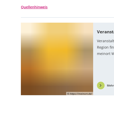
Quellenhinweis
Veranst
Veranstal
Region fi
meinort 
Meh
© https://meinort.de/