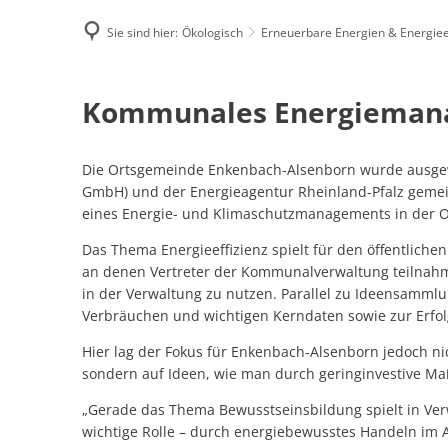
Sie sind hier:
Ökologisch
Erneuerbare Energien & Energiee
Famili
Kommunales
Kommunales Energieman
E-Rec
Energiemanagement
Die Ortsgemeinde Enkenbach-Alsenborn wurde ausgewä
GmbH) und der Energieagentur Rheinland-Pfalz geme
eines Energie- und Klimaschutzmanagements in der 
Das Thema Energieeffizienz spielt für den öffentliche
an denen Vertreter der Kommunalverwaltung teilnahm
in der Verwaltung zu nutzen. Parallel zu Ideensamm
Verbräuchen und wichtigen Kerndaten sowie zur Erfo
Hier lag der Fokus für Enkenbach-Alsenborn jedoch nic
sondern auf Ideen, wie man durch geringinvestive M
„Gerade das Thema Bewusstseinsbildung spielt in Ver
wichtige Rolle – durch energiebewusstes Handeln im Al