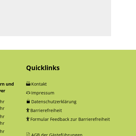
Quicklinks
orn und
Kontakt
yer
Impressum
hr
Datenschutzerklärung
12:30 Uhr
hr
Barrierefreiheit
18:00 Uhr
hr
Formular Feedback zur Barrierefreiheit
12:30 Uhr
hr
16:00 Uhr
hr
AGB der Gästeführungen