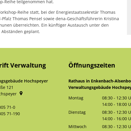
op-Reihe teilgenommen hat.
orkshop-Reihe statt, bei der Energiestaatssekretär Thomas
-Pfalz Thomas Pensel sowie dena-Geschäftsführerin Kristina
nen überreichten. Ein künftiger Austausch unter den
 Abständen geplant.
rift Verwaltung
Öffnungszeiten
ngsgebäude Hochspeyer
Rathaus in Enkenbach-Alsenb
aße 121
Verwaltungsgebäude Hochspe
chspeyer
Montag
08:30
-
12:30
U
Von 08:30 bis 
14:00
-
18:00
U
305 71-0
Von 14:00 bis 
Dienstag
08:30
-
12:30
U
305 71-190
Von 08:30 bis 
14:00
-
16:00
U
Von 14:00 bis 
Mittwoch
08:30
-
12:30
U