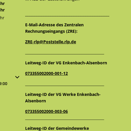
12:30 Uhr
hr
12:30 Uhr
hr
________________________________________________
16:00 Uhr
hr
12:30 Uhr
E-Mail-Adresse des Zentralen
Rechnungseingangs (ZRE):
ZRE-rlp@Poststelle.rlp.de
_____________________________________________
Leitweg-ID der VG Enkenbach-Alsenborn
073355002000-001-12
oder Schließzeiten auszublenden
9:00
_____________________________________________
Leitweg-ID der VG Werke Enkenbach-
Alsenborn
073355002000-003-06
_____________________________________________
Leitweg-ID der Gemeindewerke