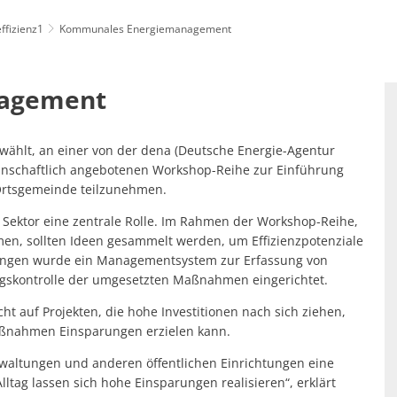
ffizienz1
Kommunales Energiemanagement
enfreundlich: SOZIALES & LOKALES
Standortattraktiv
agement
hnung
hlt, an einer von der dena (Deutsche Energie-Agentur
inschaftlich angebotenen Workshop-Reihe zur Einführung
Ortsgemeinde teilzunehmen.
n Sektor eine zentrale Rolle. Im Rahmen der Workshop-Reihe,
en, sollten Ideen gesammelt werden, um Effizienzpotenziale
lungen wurde ein Managementsystem zur Erfassung von
lgskontrolle der umgesetzten Maßnahmen eingerichtet.
ht auf Projekten, die hohe Investitionen nach sich ziehen,
aßnahmen Einsparungen erzielen kann.
waltungen und anderen öffentlichen Einrichtungen eine
ltag lassen sich hohe Einsparungen realisieren“, erklärt