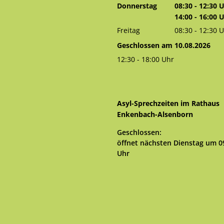
Von 08:30 bis 
Donnerstag
08:30
-
12:30
U
Von 08:30 bis 
14:00
-
16:00
U
Von 14:00 bis 
Freitag
08:30
-
12:30
U
Von 08:30 bis 
Geschlossen am 10.08.2026
12:30
-
18:00
Uhr
Von 12:30 bis 18:00 Uhr
Asyl-Sprechzeiten im Rathaus
Enkenbach-Alsenborn
Klicken, um weitere Öffnungs- 
Geschlossen:
öffnet nächsten Dienstag um 0
Uhr