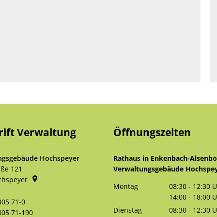
rift Verwaltung
Öffnungszeiten
ngsgebäude Hochspeyer
Rathaus in Enkenbach-Alsenb
aße 121
Verwaltungsgebäude Hochspe
chspeyer
Montag
08:30
-
12:30
U
Von 08:30 bis 
14:00
-
18:00
U
305 71-0
Von 14:00 bis 
Dienstag
08:30
-
12:30
U
305 71-190