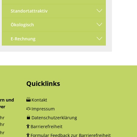
Standortattraktiv
Ökologisch
E-Rechnung
Quicklinks
orn und
Kontakt
yer
Impressum
hr
Datenschutzerklärung
12:30 Uhr
hr
Barrierefreiheit
18:00 Uhr
hr
Formular Feedback zur Barrierefreiheit