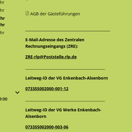
12:30 Uhr
hr
16:00 Uhr
hr
AGB der Gästeführungen
12:30 Uhr
hr
12:30 Uhr
hr
________________________________________________
16:00 Uhr
hr
12:30 Uhr
E-Mail-Adresse des Zentralen
Rechnungseingangs (ZRE):
ZRE-rlp@Poststelle.rlp.de
_____________________________________________
Leitweg-ID der VG Enkenbach-Alsenborn
073355002000-001-12
oder Schließzeiten auszublenden
9:00
_____________________________________________
Leitweg-ID der VG Werke Enkenbach-
Alsenborn
073355002000-003-06