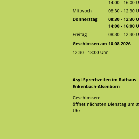
Von 08:30 bis 
14:00
-
16:00
U
Von 14:00 bis 
Mittwoch
08:30
-
12:30
U
Von 08:30 bis 
Donnerstag
08:30
-
12:30
U
Von 08:30 bis 
14:00
-
16:00
U
Von 14:00 bis 
Freitag
08:30
-
12:30
U
Von 08:30 bis 
Geschlossen am 10.08.2026
12:30
-
18:00
Uhr
Von 12:30 bis 18:00 Uhr
Asyl-Sprechzeiten im Rathaus
Enkenbach-Alsenborn
Klicken, um weitere Öffnungs- 
Geschlossen:
öffnet nächsten Dienstag um 0
Uhr