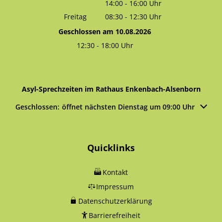
14:00
-
16:00
Von 08:30 bis 12:30 Uhr
Uhr
Von 14:00 bis 16:00 Uhr
Freitag
08:30
-
12:30
Uhr
Von 08:30 bis 12:30 Uhr
Geschlossen am 10.08.2026
12:30
-
18:00
Uhr
Von 12:30 bis 18:00 Uhr
Asyl-Sprechzeiten im Rathaus Enkenbach-Alsenborn
Klicken, um weitere Öffnungs- oder Schließzeiten auszublen
Geschlossen:
öffnet nächsten Dienstag um 09:00 Uhr
Quicklinks
Kontakt
Impressum
Datenschutzerklärung
Barrierefreiheit