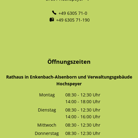
+49 6305 71-0
+49 6305 71-190
Öffnungszeiten
Rathaus in Enkenbach-Alsenborn und Verwaltungsgebäude
Hochspeyer
Montag
08:30
-
12:30
Uhr
14:00
-
18:00
Von 08:30 bis 12:30 Uhr
Uhr
Von 14:00 bis 18:00 Uhr
Dienstag
08:30
-
12:30
Uhr
14:00
-
16:00
Von 08:30 bis 12:30 Uhr
Uhr
Von 14:00 bis 16:00 Uhr
Mittwoch
08:30
-
12:30
Uhr
Von 08:30 bis 12:30 Uhr
Donnerstag
08:30
-
12:30
Uhr