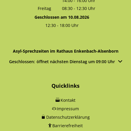
14:00
-
16:00
Von 08:30 bis 12:30 Uhr
Uhr
Von 14:00 bis 16:00 Uhr
Freitag
08:30
-
12:30
Uhr
Von 08:30 bis 12:30 Uhr
Geschlossen am 10.08.2026
12:30
-
18:00
Uhr
Von 12:30 bis 18:00 Uhr
Asyl-Sprechzeiten im Rathaus Enkenbach-Alsenborn
Klicken, um weitere Öffnungs- oder Schließzeiten auszublen
Geschlossen:
öffnet nächsten Dienstag um 09:00 Uhr
Quicklinks
Kontakt
Impressum
Datenschutzerklärung
Barrierefreiheit