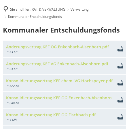
Sie sind hier:
RAT & VERWALTUNG
Verwaltung
Kommunaler Entschuldungsfonds
Kommunaler
Kommunaler Entschuldungsfonds
Entschuldungsfonds
Änderungsvertrag KEF OG Enkenbach-Alsenborn.pdf
~ 53 KB
Änderungsvertrag KEF VG Enkenbach-Alsenborn.pdf
~ 24 KB
Konsolidierungsvertrag KEF ehem. VG Hochspeyer.pdf
~ 322 KB
Konsolidierungsvertrag KEF OG Enkenbach-Alsenborn.pdf
~ 288 KB
Konsolidierungsvertrag KEF OG Fischbach.pdf
~ 4 MB