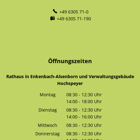
+49 6305 71-0
+49 6305 71-190
Öffnungszeiten
Rathaus in Enkenbach-Alsenborn und Verwaltungsgebäude
Hochspeyer
Montag
08:30
-
12:30
Uhr
14:00
-
18:00
Von 08:30 bis 12:30 Uhr
Uhr
Von 14:00 bis 18:00 Uhr
Dienstag
08:30
-
12:30
Uhr
14:00
-
16:00
Von 08:30 bis 12:30 Uhr
Uhr
Von 14:00 bis 16:00 Uhr
Mittwoch
08:30
-
12:30
Uhr
Von 08:30 bis 12:30 Uhr
Donnerstag
08:30
-
12:30
Uhr