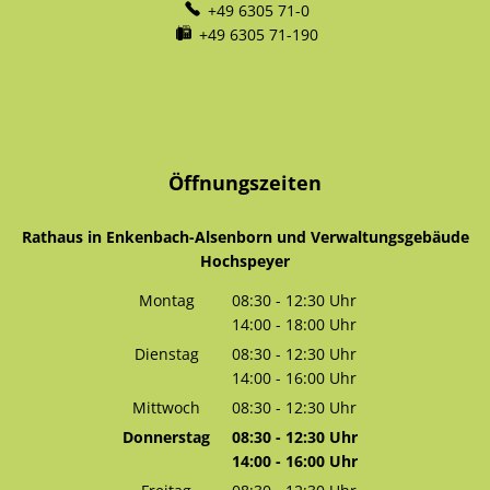
+49 6305 71-0
+49 6305 71-190
Öffnungszeiten
Rathaus in Enkenbach-Alsenborn und Verwaltungsgebäude
Hochspeyer
Montag
08:30
-
12:30
Uhr
14:00
-
18:00
Von 08:30 bis 12:30 Uhr
Uhr
Von 14:00 bis 18:00 Uhr
Dienstag
08:30
-
12:30
Uhr
14:00
-
16:00
Von 08:30 bis 12:30 Uhr
Uhr
Von 14:00 bis 16:00 Uhr
Mittwoch
08:30
-
12:30
Uhr
Von 08:30 bis 12:30 Uhr
Donnerstag
08:30
-
12:30
Uhr
14:00
-
16:00
Von 08:30 bis 12:30 Uhr
Uhr
Von 14:00 bis 16:00 Uhr