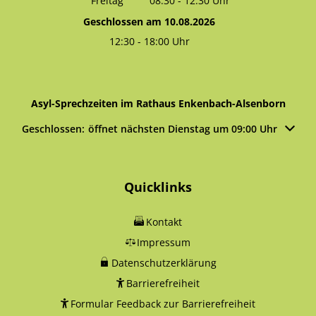
Freitag
08:30
-
12:30
Uhr
Von 08:30 bis 12:30 Uhr
Geschlossen am 10.08.2026
12:30
-
18:00
Uhr
Von 12:30 bis 18:00 Uhr
Asyl-Sprechzeiten im Rathaus Enkenbach-Alsenborn
Klicken, um weitere Öffnungs- oder Schließzeiten auszublen
Geschlossen:
öffnet nächsten Dienstag um 09:00 Uhr
Quicklinks
Kontakt
Impressum
Datenschutzerklärung
Barrierefreiheit
Formular Feedback zur Barrierefreiheit