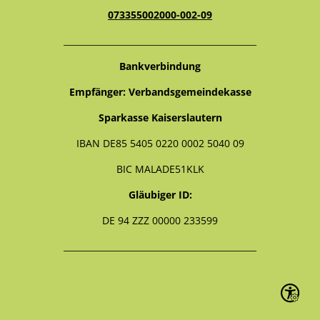
073355002000-002-09
_____________________________________________
Bankverbindung
Empfänger: Verbandsgemeindekasse
Sparkasse Kaiserslautern
IBAN DE85 5405 0220 0002 5040 09
BIC MALADE51KLK
Gläubiger ID:
DE 94 ZZZ 00000 233599
_____________________________________________
Seite ein