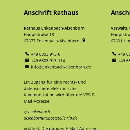
Anschrift Rathaus
Ansch
Rathaus Enkenbach-Alsenborn
Verwaltu
Hauptstraße 18
Hauptstr
67677
Enkenbach-Alsenborn
67691
Ho
+49 6303 913-0
+49 6
+49 6303 913-114
+49 6
info@enkenbach-alsenborn.de
Ein Zugang für eine rechts- und
datensichere elektronische
Kommunikation wird über die VPS-E-
Mail-Adresse
vgv-enkenbach-
alsenborn(at)poststelle.rlp.de
eröffnet. Die übrigen E-Mail-Adressen