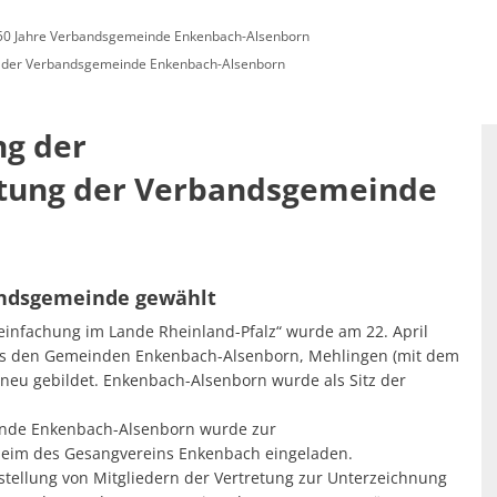
50 Jahre Verbandsgemeinde Enkenbach-Alsenborn
enfreundlich: SOZIALES & LOKALES
Standortattraktiv
ng der Verbandsgemeinde Enkenbach-Alsenborn
g der 
hnung
ung der Verbandsgemeinde 
andsgemeinde gewählt
einfachung im Lande Rheinland-Pfalz“ wurde am 22. April
s den Gemeinden Enkenbach-Alsenborn, Mehlingen (mit dem
u gebildet. Enkenbach-Alsenborn wurde als Sitz der
nde Enkenbach-Alsenborn wurde zur
rheim des Gesangvereins Enkenbach eingeladen.
stellung von Mitgliedern der Vertretung zur Unterzeichnung