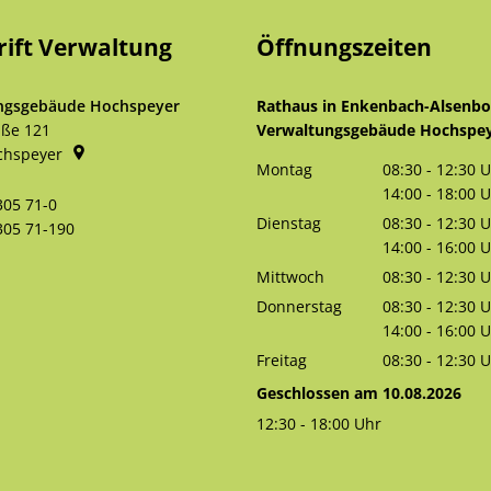
rift Verwaltung
Öffnungszeiten
ngsgebäude Hochspeyer
Rathaus in Enkenbach-Alsenb
aße 121
Verwaltungsgebäude Hochspe
chspeyer
Montag
08:30
-
12:30
U
Von 08:30 bis 
14:00
-
18:00
U
305 71-0
Von 14:00 bis 
Dienstag
08:30
-
12:30
U
305 71-190
Von 08:30 bis 
14:00
-
16:00
U
Von 14:00 bis 
Mittwoch
08:30
-
12:30
U
Von 08:30 bis 
Donnerstag
08:30
-
12:30
U
Von 08:30 bis 
14:00
-
16:00
U
Von 14:00 bis 
Freitag
08:30
-
12:30
U
Von 08:30 bis 
Geschlossen am 10.08.2026
12:30
-
18:00
Uhr
Von 12:30 bis 18:00 Uhr