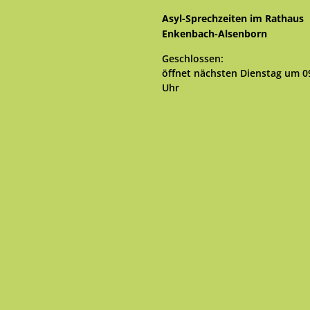
Asyl-Sprechzeiten im Rathaus
Enkenbach-Alsenborn
Klicken, um weitere Öffnungs- 
Geschlossen:
öffnet nächsten Dienstag um 0
Uhr