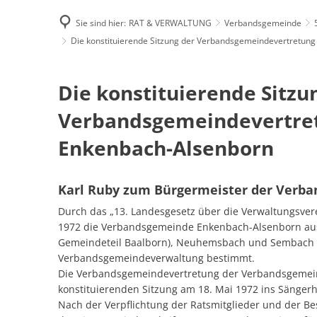
Sie sind hier:
RAT & VERWALTUNG
Verbandsgemeinde
Famili
Die konstituierende Sitzung der Verbandsgemeindevertretu
Die
Die konstituierende Sitzun
E-Rec
konstituierende
Verbandsgemeindevertret
Sitzung
Enkenbach-Alsenborn 
der
Karl Ruby zum Bürgermeister der Verb
Verbandsgemeindevertretung
Durch das „13. Landesgesetz über die Verwaltungsver
der
1972 die Verbandsgemeinde Enkenbach-Alsenborn au
Gemeindeteil Baalborn), Neuhemsbach und Sembach ne
Verbandsgemeinde
Verbandsgemeindeverwaltung bestimmt.
Die Verbandsgemeindevertretung der Verbandsgemei
Enkenbach-
konstituierenden Sitzung am 18. Mai 1972 ins Sänge
Nach der Verpflichtung der Ratsmitglieder und der Be
Alsenborn