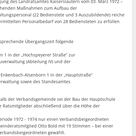
fügung des Landratsamtes Kaiserslautern vom 03. März 1972 –
rstehenden Maßnahmen zum Aufbau der
tungspersonal (22 Bedienstete und 3 Auszubildende) reiche
mittelten Personalbedarf von 28 Bediensteten zu erfüllen
ntsprechende Übergangszeit folgende
 1 in der „Hochspeyerer Straße“ zur
uverwaltung (Abteilung IV) und der
 Enkenbach-Alsenborn 1 in der „Hauptstraße“
verwaltung sowie des Standesamtes
rhalb der Verbandsgemeinde sei der Bau der Hauptschule
e Ratsmitglieder abschließend über die Höhe der
eriode 1972 - 1974 nur einen Verbandsbeigeordneten
nderatsmitglied Otto Bold mit 19 Stimmen – bei einer
erbandsbeigeordneten gewählt.