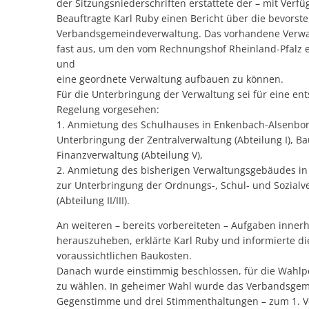
der Sitzungsniederschriften erstattete der – mit Ver
Beauftragte Karl Ruby einen Bericht über die bevo
Verbandsgemeindeverwaltung. Das vorhandene Verwal
fast aus, um den vom Rechnungshof Rheinland-Pfalz er
und
eine geordnete Verwaltung aufbauen zu können.
Für die Unterbringung der Verwaltung sei für eine e
Regelung vorgesehen:
1. Anmietung des Schulhauses in Enkenbach-Alsenborn
Unterbringung der Zentralverwaltung (Abteilung I), Ba
Finanzverwaltung (Abteilung V),
2. Anmietung des bisherigen Verwaltungsgebäudes in
zur Unterbringung der Ordnungs-, Schul- und Sozial
(Abteilung II/III).
An weiteren – bereits vorbereiteten – Aufgaben inne
herauszuheben, erklärte Karl Ruby und informierte di
voraussichtlichen Baukosten.
Danach wurde einstimmig beschlossen, für die Wahlp
zu wählen. In geheimer Wahl wurde das Verbandsgemei
Gegenstimme und drei Stimmenthaltungen – zum 1. V