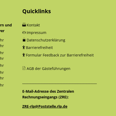
Quicklinks
orn und
Kontakt
yer
Impressum
hr
Datenschutzerklärung
12:30 Uhr
hr
Barrierefreiheit
18:00 Uhr
hr
Formular Feedback zur Barrierefreiheit
12:30 Uhr
hr
16:00 Uhr
hr
AGB der Gästeführungen
12:30 Uhr
hr
12:30 Uhr
hr
________________________________________________
16:00 Uhr
hr
12:30 Uhr
E-Mail-Adresse des Zentralen
Rechnungseingangs (ZRE):
ZRE-rlp@Poststelle.rlp.de
_____________________________________________