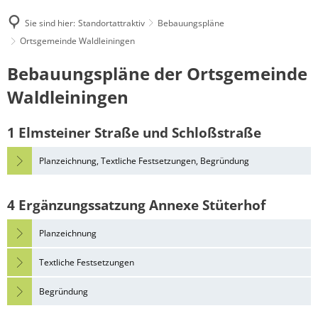
Sie sind hier:
Standortattraktiv
Bebauungspläne
Ortsgemeinde Waldleiningen
Ortsgemeinde
Bebauungspläne der Ortsgemeinde
Waldleiningen
Waldleiningen
1 Elmsteiner Straße und Schloßstraße
Planzeichnung, Textliche Festsetzungen, Begründung
4 Ergänzungssatzung Annexe Stüterhof
Planzeichnung
Textliche Festsetzungen
Begründung