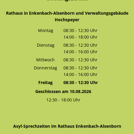
Rathaus in Enkenbach-Alsenborn und Verwaltungsgebäude
Hochspeyer
Montag
08:30
-
12:30
Uhr
14:00
-
18:00
Von 08:30 bis 12:30 Uhr
Uhr
Von 14:00 bis 18:00 Uhr
Dienstag
08:30
-
12:30
Uhr
14:00
-
16:00
Von 08:30 bis 12:30 Uhr
Uhr
Von 14:00 bis 16:00 Uhr
Mittwoch
08:30
-
12:30
Uhr
Von 08:30 bis 12:30 Uhr
Donnerstag
08:30
-
12:30
Uhr
14:00
-
16:00
Von 08:30 bis 12:30 Uhr
Uhr
Von 14:00 bis 16:00 Uhr
Freitag
08:30
-
12:30
Uhr
Von 08:30 bis 12:30 Uhr
Geschlossen am 10.08.2026
12:30
-
18:00
Uhr
Von 12:30 bis 18:00 Uhr
Asyl-Sprechzeiten im Rathaus Enkenbach-Alsenborn