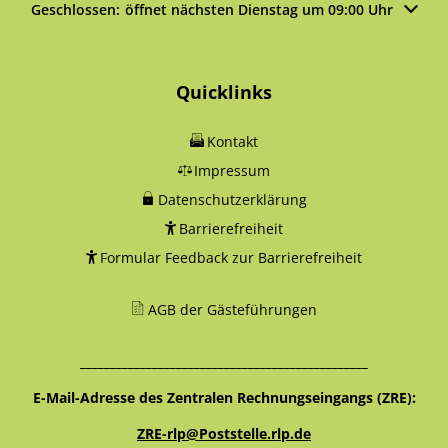
Klicken, um weitere Öffnungs- oder Schließzeiten auszublen
Geschlossen:
öffnet nächsten Dienstag um 09:00 Uhr
Quicklinks
Kontakt
Impressum
Datenschutzerklärung
Barrierefreiheit
Formular Feedback zur Barrierefreiheit
AGB der Gästeführungen
________________________________________________
E-Mail-Adresse des Zentralen Rechnungseingangs (ZRE):
ZRE-rlp@Poststelle.rlp.de