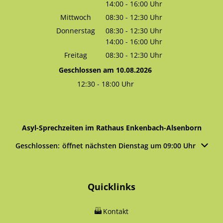
14:00
-
16:00
Von 08:30 bis 12:30 Uhr
Uhr
Von 14:00 bis 16:00 Uhr
Mittwoch
08:30
-
12:30
Uhr
Von 08:30 bis 12:30 Uhr
Donnerstag
08:30
-
12:30
Uhr
14:00
-
16:00
Von 08:30 bis 12:30 Uhr
Uhr
Von 14:00 bis 16:00 Uhr
Freitag
08:30
-
12:30
Uhr
Von 08:30 bis 12:30 Uhr
Geschlossen am 10.08.2026
12:30
-
18:00
Uhr
Von 12:30 bis 18:00 Uhr
Asyl-Sprechzeiten im Rathaus Enkenbach-Alsenborn
Klicken, um weitere Öffnungs- oder Schließzeiten auszublen
Geschlossen:
öffnet nächsten Dienstag um 09:00 Uhr
Quicklinks
Kontakt