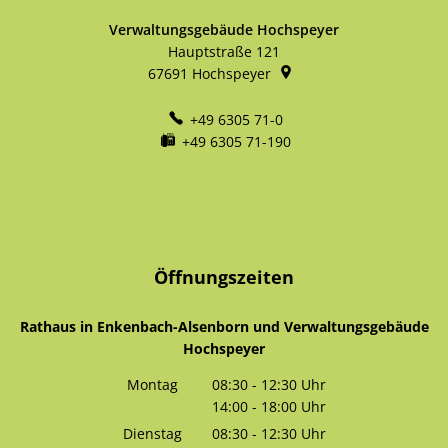
Verwaltungsgebäude Hochspeyer
Hauptstraße 121
67691
Hochspeyer
+49 6305 71-0
+49 6305 71-190
Öffnungszeiten
Rathaus in Enkenbach-Alsenborn und Verwaltungsgebäude
Hochspeyer
Montag
08:30
-
12:30
Uhr
14:00
-
18:00
Von 08:30 bis 12:30 Uhr
Uhr
Von 14:00 bis 18:00 Uhr
Dienstag
08:30
-
12:30
Uhr