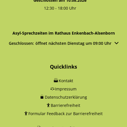
Geschlossen am 10.08.2026
12:30
-
18:00
Uhr
Von 12:30 bis 18:00 Uhr
Asyl-Sprechzeiten im Rathaus Enkenbach-Alsenborn
Klicken, um weitere Öffnungs- oder Schließzeiten auszublen
Geschlossen:
öffnet nächsten Dienstag um 09:00 Uhr
Quicklinks
Kontakt
Impressum
Datenschutzerklärung
Barrierefreiheit
Formular Feedback zur Barrierefreiheit