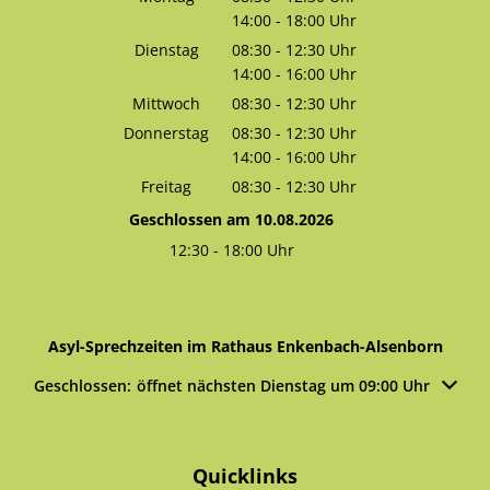
14:00
-
18:00
Von 08:30 bis 12:30 Uhr
Uhr
Von 14:00 bis 18:00 Uhr
Dienstag
08:30
-
12:30
Uhr
14:00
-
16:00
Von 08:30 bis 12:30 Uhr
Uhr
Von 14:00 bis 16:00 Uhr
Mittwoch
08:30
-
12:30
Uhr
Von 08:30 bis 12:30 Uhr
Donnerstag
08:30
-
12:30
Uhr
14:00
-
16:00
Von 08:30 bis 12:30 Uhr
Uhr
Von 14:00 bis 16:00 Uhr
Freitag
08:30
-
12:30
Uhr
Von 08:30 bis 12:30 Uhr
Geschlossen am 10.08.2026
12:30
-
18:00
Uhr
Von 12:30 bis 18:00 Uhr
Asyl-Sprechzeiten im Rathaus Enkenbach-Alsenborn
Klicken, um weitere Öffnungs- oder Schließzeiten auszublen
Geschlossen:
öffnet nächsten Dienstag um 09:00 Uhr
Quicklinks