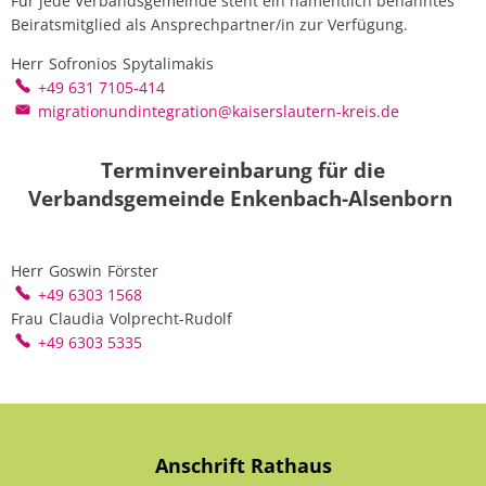
Für jede Verbandsgemeinde steht ein namentlich benanntes
Beiratsmitglied als Ansprechpartner/in zur Verfügung.
Herr
Sofronios
Spytalimakis
Herr Sofronios Spytalimakis
+49 631 7105-414
migrationundintegration@kaiserslautern-kreis.de
Terminvereinbarung für die
Verbandsgemeinde Enkenbach-Alsenborn
Herr
Goswin
Förster
Herr Goswin Förster
+49 6303 1568
Frau
Claudia
Volprecht-Rudolf
Frau Claudia Volprecht-Rudolf
+49 6303 5335
Anschrift Rathaus