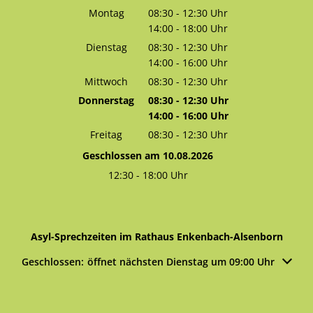
Montag
08:30
-
12:30
Uhr
14:00
-
18:00
Von 08:30 bis 12:30 Uhr
Uhr
Von 14:00 bis 18:00 Uhr
Dienstag
08:30
-
12:30
Uhr
14:00
-
16:00
Von 08:30 bis 12:30 Uhr
Uhr
Von 14:00 bis 16:00 Uhr
Mittwoch
08:30
-
12:30
Uhr
Von 08:30 bis 12:30 Uhr
Donnerstag
08:30
-
12:30
Uhr
14:00
-
16:00
Von 08:30 bis 12:30 Uhr
Uhr
Von 14:00 bis 16:00 Uhr
Freitag
08:30
-
12:30
Uhr
Von 08:30 bis 12:30 Uhr
Geschlossen am 10.08.2026
12:30
-
18:00
Uhr
Von 12:30 bis 18:00 Uhr
Asyl-Sprechzeiten im Rathaus Enkenbach-Alsenborn
Klicken, um weitere Öffnungs- oder Schließzeiten auszublen
Geschlossen:
öffnet nächsten Dienstag um 09:00 Uhr