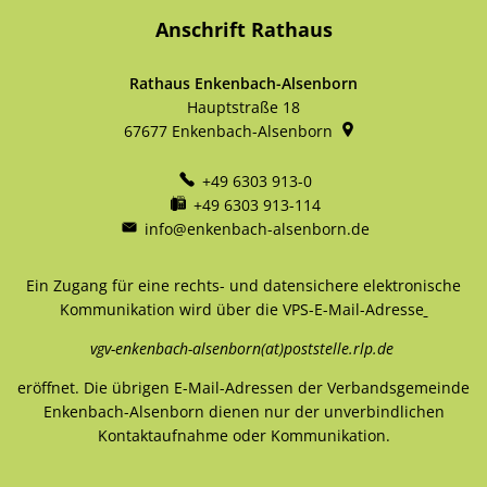
Ortsgemeinde
der
Anschrift Rathaus
Enkenbach-
Verbandsgemeinde
Alsenborn
Enkenbach-
Alsenborn
Rathaus Enkenbach-Alsenborn
17 Uhr
Hauptstraße 18
Sitzung
des
67677
Enkenbach-Alsenborn
Haupt-
und
+49 6303 913-0
Finanzausschusses
der
+49 6303 913-114
Verbandsgemeinde
info@enkenbach-alsenborn.de
Enkenbach-
Alsenborn
Ein Zugang für eine rechts- und datensichere elektronische
17
18
19
20
21
22
23
Kommunikation wird über die VPS-E-Mail-Adresse
16:30
17 Uhr
17 Uhr
17 Uhr
Sitzung
Sitzung
Sitzung
Sitzung
vgv-enkenbach-alsenborn(at)poststelle.rlp.de
des
des
des
des
Rechnungsprüfungsausschusses
Werksausschusses
Haupt-,
Verbandsgemeinderates
eröffnet. Die übrigen E-Mail-Adressen der Verbandsgemeinde
der
für
Finanz-
Enkenbach-
Verbandsgemeinde
Eigenbetrieb
und
Alsenborn
Enkenbach-Alsenborn dienen nur der unverbindlichen
Enkenbach-
"Verbandsgemeindewerke
Bauausschusses
Kontaktaufnahme oder Kommunikation.
Alsenborn
Enkenbach-
der
Alsenborn"
Ortsgemeinde
Enkenbach-