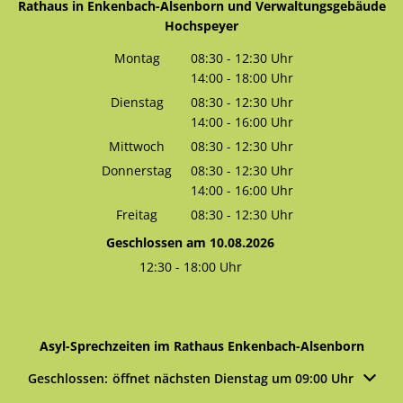
Rathaus in Enkenbach-Alsenborn und Verwaltungsgebäude
Enkenbach-
der IGS
Alsenborn
Enkenbach-
Hochspeyer
Alsenborn
Montag
08:30
-
12:30
Uhr
14:00
-
18:00
Von 08:30 bis 12:30 Uhr
Uhr
Von 14:00 bis 18:00 Uhr
Dienstag
08:30
-
12:30
Uhr
14:00
-
16:00
Von 08:30 bis 12:30 Uhr
Uhr
Von 14:00 bis 16:00 Uhr
Mittwoch
08:30
-
12:30
Uhr
Von 08:30 bis 12:30 Uhr
Donnerstag
08:30
-
12:30
Uhr
14:00
-
16:00
Von 08:30 bis 12:30 Uhr
Uhr
Von 14:00 bis 16:00 Uhr
Freitag
08:30
-
12:30
Uhr
Von 08:30 bis 12:30 Uhr
Geschlossen am 10.08.2026
12:30
-
18:00
Uhr
Von 12:30 bis 18:00 Uhr
Asyl-Sprechzeiten im Rathaus Enkenbach-Alsenborn
Klicken, um weitere Öffnungs- oder Schließzeiten auszublen
Geschlossen:
öffnet nächsten Dienstag um 09:00 Uhr