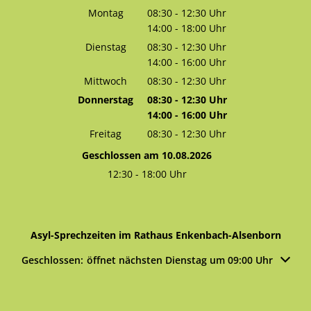
Montag
08:30
-
12:30
Uhr
14:00
-
18:00
Von 08:30 bis 12:30 Uhr
Uhr
Von 14:00 bis 18:00 Uhr
Dienstag
08:30
-
12:30
Uhr
14:00
-
16:00
Von 08:30 bis 12:30 Uhr
Uhr
Von 14:00 bis 16:00 Uhr
Mittwoch
08:30
-
12:30
Uhr
Von 08:30 bis 12:30 Uhr
Donnerstag
08:30
-
12:30
Uhr
14:00
-
16:00
Von 08:30 bis 12:30 Uhr
Uhr
Von 14:00 bis 16:00 Uhr
Freitag
08:30
-
12:30
Uhr
Von 08:30 bis 12:30 Uhr
Geschlossen am 10.08.2026
12:30
-
18:00
Uhr
Von 12:30 bis 18:00 Uhr
Asyl-Sprechzeiten im Rathaus Enkenbach-Alsenborn
Klicken, um weitere Öffnungs- oder Schließzeiten auszublen
Geschlossen:
öffnet nächsten Dienstag um 09:00 Uhr