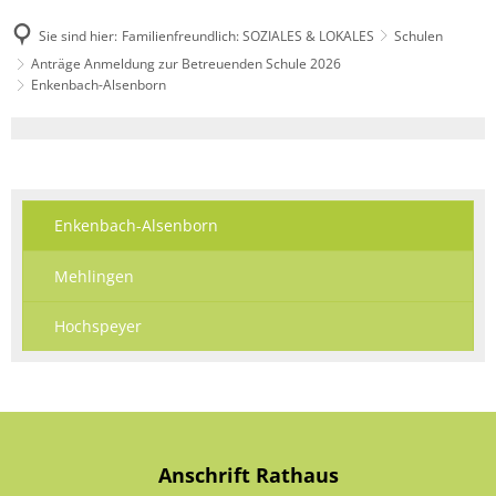
Sie sind hier:
Familienfreundlich: SOZIALES & LOKALES
Schulen
Anträge Anmeldung zur Betreuenden Schule 2026
Enkenbach-Alsenborn
Enkenbach-
Alsenborn
Enkenbach-Alsenborn
Mehlingen
Hochspeyer
Anschrift Rathaus