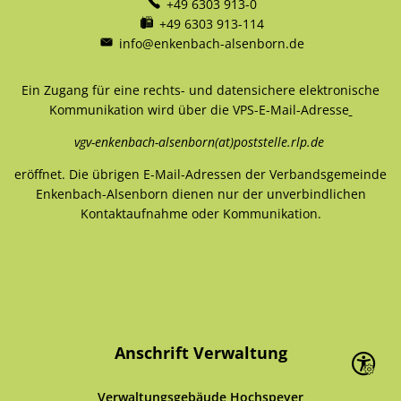
+49 6303 913-0
+49 6303 913-114
info@enkenbach-alsenborn.de
Ein Zugang für eine rechts- und datensichere elektronische
Kommunikation wird über die VPS-E-Mail-Adresse
vgv-enkenbach-alsenborn(at)poststelle.rlp.de
eröffnet. Die übrigen E-Mail-Adressen der Verbandsgemeinde
Enkenbach-Alsenborn dienen nur der unverbindlichen
Kontaktaufnahme oder Kommunikation.
Anschrift Verwaltung
Seite ein
Verwaltungsgebäude Hochspeyer