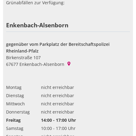
Grünabfällen zur Verfügung:
Enkenbach-Alsenborn
gegenüber vom Parkplatz der Bereitschaftspolizei
Rheinland-Pfalz
Birkenstraße 107
67677
Enkenbach-Alsenborn
Montag
nicht erreichbar
Dienstag
nicht erreichbar
Mittwoch
nicht erreichbar
Donnerstag
nicht erreichbar
Freitag
14:00
-
17:00
Uhr
Von 14:00 bis 17:00 Uhr
Samstag
10:00
-
17:00
Uhr
Von 10:00 bis 17:00 Uhr