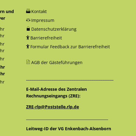
orn und
Kontakt
yer
Impressum
hr
Datenschutzerklärung
12:30 Uhr
hr
Barrierefreiheit
18:00 Uhr
hr
Formular Feedback zur Barrierefreiheit
12:30 Uhr
hr
16:00 Uhr
hr
AGB der Gästeführungen
12:30 Uhr
hr
12:30 Uhr
hr
________________________________________________
16:00 Uhr
hr
12:30 Uhr
E-Mail-Adresse des Zentralen
Rechnungseingangs (ZRE):
ZRE-rlp@Poststelle.rlp.de
_____________________________________________
Leitweg-ID der VG Enkenbach-Alsenborn