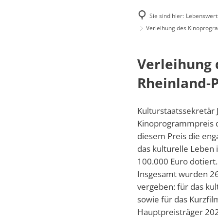
Sie sind hier:
Lebenswert
Famili
Verleihung des Kinoprogr
Verleihung
E-Rec
Rheinland-P
Kulturstaatssekretä
Kinoprogrammpreis de
diesem Preis die eng
das kulturelle Leben
100.000 Euro dotiert.
Insgesamt wurden 26 
vergeben: für das ku
sowie für das Kurzf
Hauptpreisträger 202