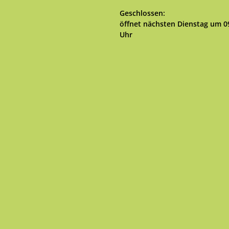
Klicken, um weitere Öffnungs- 
Geschlossen:
öffnet nächsten Dienstag um 0
Uhr