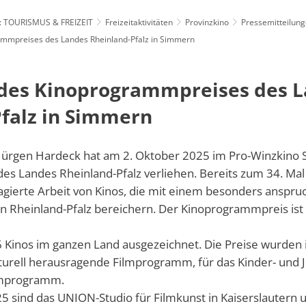
: TOURISMUS & FREIZEIT
Freizeitaktivitäten
Provinzkino
Pressemitteilung
enfreundlich: SOZIALES & LOKALES
Standortattraktiv
ammpreises des Landes Rheinland-Pfalz in Simmern
 des Kinoprogrammpreises des 
hnung
falz in Simmern
r Jürgen Hardeck hat am 2. Oktober 2025 im Pro-Winzkin
s Landes Rheinland-Pfalz verliehen. Bereits zum 34. Mal
agierte Arbeit von Kinos, die mit einem besonders anspr
 in Rheinland-Pfalz bereichern. Der Kinoprogrammpreis ist
Kinos im ganzen Land ausgezeichnet. Die Preise wurden i
lturell herausragende Filmprogramm, für das Kinder- un
ilmprogramm.
5 sind das UNION-Studio für Filmkunst in Kaiserslautern