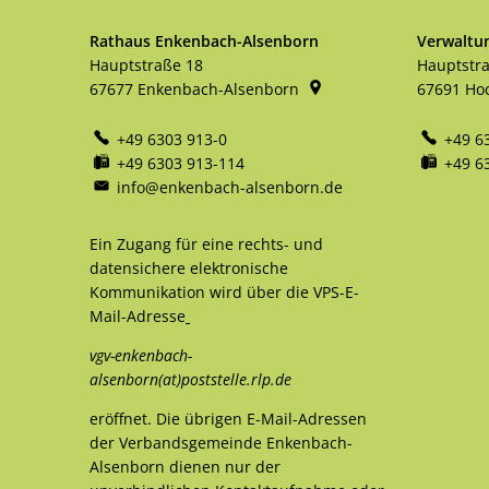
Rathaus Enkenbach-Alsenborn
Verwaltu
Hauptstraße 18
Hauptstr
67677
Enkenbach-Alsenborn
67691
Ho
+49 6303 913-0
+49 6
+49 6303 913-114
+49 6
info@enkenbach-alsenborn.de
Ein Zugang für eine rechts- und
datensichere elektronische
Kommunikation wird über die VPS-E-
Mail-Adresse
vgv-enkenbach-
alsenborn(at)poststelle.rlp.de
eröffnet. Die übrigen E-Mail-Adressen
der Verbandsgemeinde Enkenbach-
Alsenborn dienen nur der