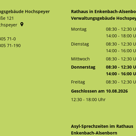
ngsgebäude Hochspeyer
Rathaus in Enkenbach-Alsenb
aße 121
Verwaltungsgebäude Hochspe
chspeyer
Montag
08:30
-
12:30
U
Von 08:30 bis 
14:00
-
18:00
U
305 71-0
Von 14:00 bis 
Dienstag
08:30
-
12:30
U
305 71-190
Von 08:30 bis 
14:00
-
16:00
U
Von 14:00 bis 
Mittwoch
08:30
-
12:30
U
Von 08:30 bis 
Donnerstag
08:30
-
12:30
U
Von 08:30 bis 
14:00
-
16:00
U
Von 14:00 bis 
Freitag
08:30
-
12:30
U
Von 08:30 bis 
Geschlossen am 10.08.2026
12:30
-
18:00
Uhr
Von 12:30 bis 18:00 Uhr
Asyl-Sprechzeiten im Rathaus
Enkenbach-Alsenborn