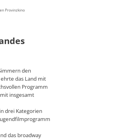
en Provinzkino
Ökologisch
Seite einstellen
Landes
o Simmern den
 ehrte das Land mit
uchsvollen Programm
 mit insgesamt
n drei Kategorien
d Jugendfilmprogramm
 und das broadway