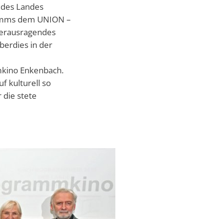
n des Landes
gramms dem UNION –
 herausragendes
berdies in der
mkino Enkenbach.
f kulturell so
 die stete