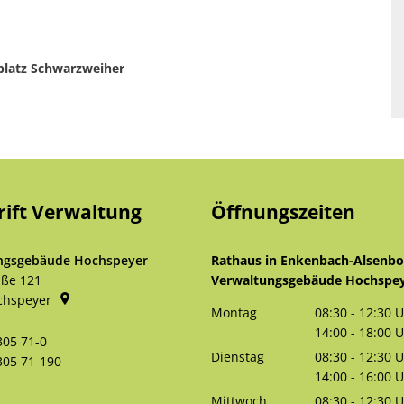
latz Schwarzweiher
rift Verwaltung
Öffnungszeiten
ngsgebäude Hochspeyer
Rathaus in Enkenbach-Alsenb
aße 121
Verwaltungsgebäude Hochspe
chspeyer
Montag
08:30
-
12:30
U
Von 08:30 bis 
14:00
-
18:00
U
305 71-0
Von 14:00 bis 
Dienstag
08:30
-
12:30
U
305 71-190
Von 08:30 bis 
14:00
-
16:00
U
Von 14:00 bis 
Mittwoch
08:30
-
12:30
U