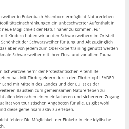
zweiher in Enkenbach-Alsenborn ermöglicht Naturerleben
obilitätseinschränkungen ein unbeschwerter Aufenthalt in
anz neue Möglichkeit der Natur näher zu kommen. Für
mit Kindern haben wir an den Schwarzweihern im Ortsteil
 Schönheit der Schwarzweiher für Jung und Alt zugänglich
er, das aber von jedem zum Oberkörpertraining genutzt werden
kmale Schwarzweiher mit Ihrer Flora und vor allem Fauna
n Schwarzweihern“ der Protestantischen Altenhilfe
eben hat. Mit Fördergeldern durch den Fördertopf LEADER
 Land mit Mitteln des Landes und der EU ist es der
weiteren Baustein zum gemeinsamen Naturerleben zu
icht allen Menschen einen einfacheren und sichereren Zugang
ualität von touristischen Angeboten für alle. Es gibt wohl
 und diese gemeinsam aktiv zu erleben.
ht fehlen: Die Möglichkeit der Einkehr in eine idyllische
ch.