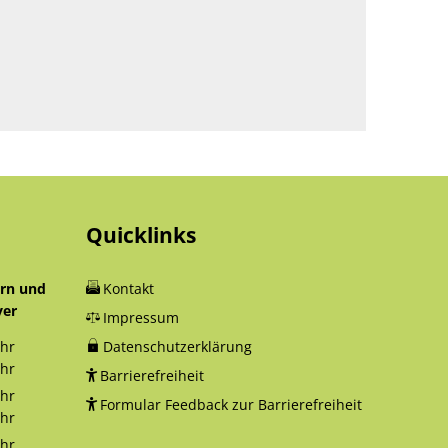
Quicklinks
orn und
Kontakt
yer
Impressum
hr
Datenschutzerklärung
12:30 Uhr
hr
Barrierefreiheit
18:00 Uhr
hr
Formular Feedback zur Barrierefreiheit
12:30 Uhr
hr
16:00 Uhr
hr