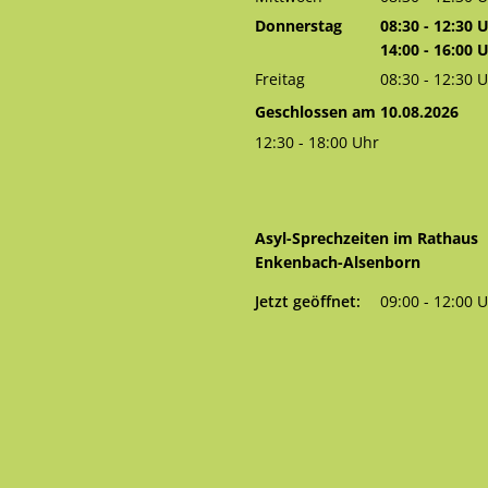
Von 08:30 bis 
Donnerstag
08:30
-
12:30
U
Von 08:30 bis 
14:00
-
16:00
U
Von 14:00 bis 
Freitag
08:30
-
12:30
U
Von 08:30 bis 
Geschlossen am 10.08.2026
12:30
-
18:00
Uhr
Von 12:30 bis 18:00 Uhr
Asyl-Sprechzeiten im Rathaus
Enkenbach-Alsenborn
Klicken, um weitere Öffnungs- 
Jetzt geöffnet:
09:00
-
12:00
U