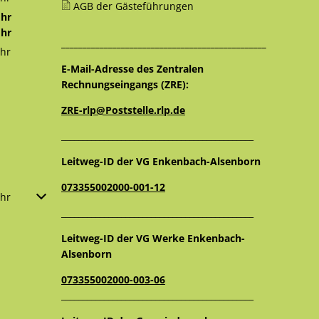
AGB der Gästeführungen
12:30 Uhr
hr
12:30 Uhr
hr
________________________________________________
16:00 Uhr
hr
12:30 Uhr
E-Mail-Adresse des Zentralen
Rechnungseingangs (ZRE):
ZRE-rlp@Poststelle.rlp.de
_____________________________________________
Leitweg-ID der VG Enkenbach-Alsenborn
073355002000-001-12
oder Schließzeiten auszublenden
hr
Von 09:00 bis 12:00 Uhr
_____________________________________________
Leitweg-ID der VG Werke Enkenbach-
Alsenborn
073355002000-003-06
_____________________________________________