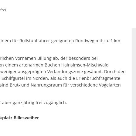
frei
enfreundlich: SOZIALES & LOKALES
Standortattraktiv
hnung
 einem für Rollstuhlfahrer geeigneten Rundweg mit ca. 1 km
erlichen Vornamen Billung ab, der besonders bei
st von einem artenarmen Buchen Hainsimsen-Mischwald
r weniger ausgeprägten Verlandungszone gesäumt. Durch den
Schilfgürtel im Norden, als auch die Erlenbruchfragmente
 sind Brut- und Nahrungsraum für verschiedene Vogelarten
t aber ganzjährig frei zugänglich.
platz Billesweiher