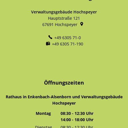
Verwaltungsgebäude Hochspeyer
Hauptstraße 121
67691
Hochspeyer
+49 6305 71-0
+49 6305 71-190
Öffnungszeiten
Rathaus in Enkenbach-Alsenborn und Verwaltungsgebäude
Hochspeyer
Montag
08:30
-
12:30
Uhr
14:00
-
18:00
Von 08:30 bis 12:30 Uhr
Uhr
Von 14:00 bis 18:00 Uhr
Dienstag
08:30
-
12:30
Uhr