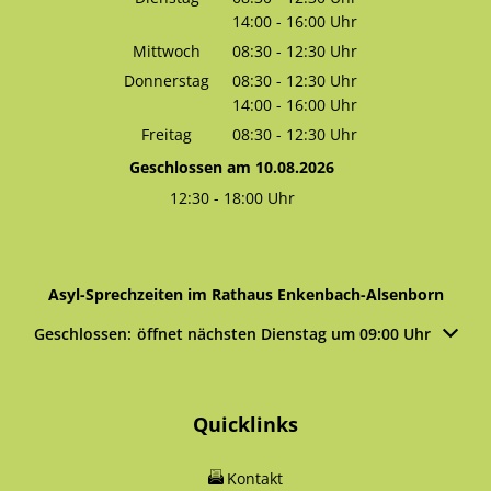
14:00
-
16:00
Von 08:30 bis 12:30 Uhr
Uhr
Von 14:00 bis 16:00 Uhr
Mittwoch
08:30
-
12:30
Uhr
Von 08:30 bis 12:30 Uhr
Donnerstag
08:30
-
12:30
Uhr
14:00
-
16:00
Von 08:30 bis 12:30 Uhr
Uhr
Von 14:00 bis 16:00 Uhr
Freitag
08:30
-
12:30
Uhr
Von 08:30 bis 12:30 Uhr
Geschlossen am 10.08.2026
12:30
-
18:00
Uhr
Von 12:30 bis 18:00 Uhr
Asyl-Sprechzeiten im Rathaus Enkenbach-Alsenborn
Klicken, um weitere Öffnungs- oder Schließzeiten auszublen
Geschlossen:
öffnet nächsten Dienstag um 09:00 Uhr
Quicklinks
Kontakt