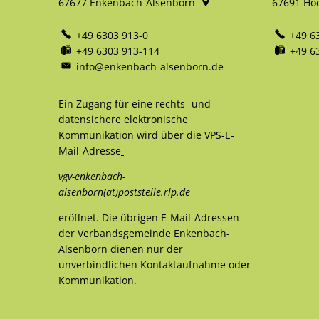
67677
Enkenbach-Alsenborn
67691
Ho
+49 6303 913-0
+49 6
+49 6303 913-114
+49 6
info@enkenbach-alsenborn.de
Ein Zugang für eine rechts- und
datensichere elektronische
Kommunikation wird über die VPS-E-
Mail-Adresse
vgv-enkenbach-
alsenborn(at)poststelle.rlp.de
eröffnet. Die übrigen E-Mail-Adressen
der Verbandsgemeinde Enkenbach-
Alsenborn dienen nur der
unverbindlichen Kontaktaufnahme oder
Kommunikation.