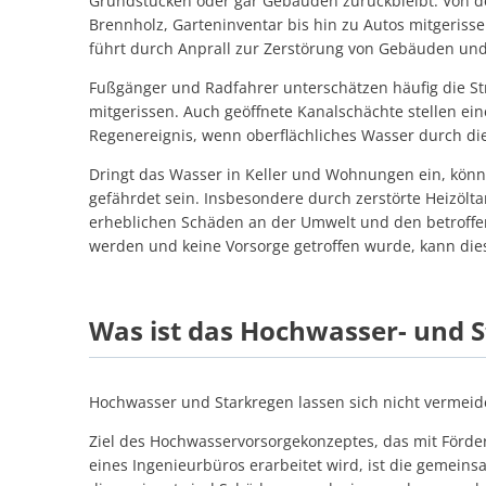
Grundstücken oder gar Gebäuden zurückbleibt. Von de
Brennholz, Garteninventar bis hin zu Autos mitgeriss
führt durch Anprall zur Zerstörung von Gebäuden und 
Fußgänger und Radfahrer unterschätzen häufig die S
mitgerissen. Auch geöffnete Kanalschächte stellen ei
Regenereignis, wenn oberflächliches Wasser durch die
Dringt das Wasser in Keller und Wohnungen ein, kö
gefährdet sein. Insbesondere durch zerstörte Heizöl
erheblichen Schäden an der Umwelt und den betroffe
werden und keine Vorsorge getroffen wurde, kann di
Was ist das Hochwasser- und 
Hochwasser und Starkregen lassen sich nicht vermeid
Ziel des Hochwasservorsorgekonzeptes, das mit Förde
eines Ingenieurbüros erarbeitet wird, ist die geme