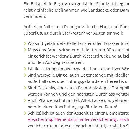
Ein Beispiel für Eigenvorsorge ist der Schutz tieflie
relativ einfache Maßnahmen wie Sandsäcke oder Dam
verhindern.
Auf jeden Fall ist ein Rundgang durchs Haus und übe
„Überflutung durch Starkregen“ vor Augen sinnvoll:
Wo sind gefährdete Kellerfenster oder Terassentüre
Muss das Arbeitszimmer mit der teuren Büroausstat
eingerichtet werden? Durch Wasserdruck und aufs
und den Ausweg versperren.
Ist die Heizungsanlage bzw. die Haustechnik vor Wa
Sind wertvolle Dinge (auch Gegenstände mit ideelle
außerhalb des überflutungsgefährdeten Bereichs u
Sind Gastanks, aber auch Brennholzstapel, Trampolin
werden können und den nächsten Durchlass versto
Auch Pflanzenschutzmittel, Altöl, Lacke u.ä. gehö
oder in einen überflutungsgefährdeten Raum!
Schließlich ist auch der Abschluss einer Elementa
Absicherung: Elementarschadenversicherung . Hoch
versichern kann, dieses jedoch nicht tut, erhält im 