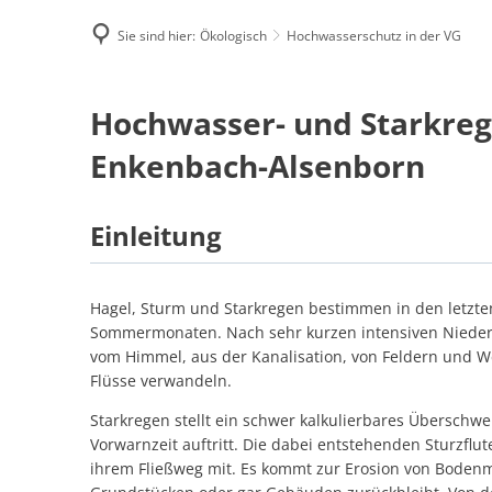
Sie sind hier:
Ökologisch
Hochwasserschutz in der VG
Famili
Hochwasserschutz
Hochwasser- und Starkreg
E-Rec
in
Enkenbach-Alsenborn
der
Einleitung
VG
Hagel, Sturm und Starkregen bestimmen in den letzt
Sommermonaten. Nach sehr kurzen intensiven Nieder
vom Himmel, aus der Kanalisation, von Feldern und We
Flüsse verwandeln.
Starkregen stellt ein schwer kalkulierbares Überschw
Vorwarnzeit auftritt. Die dabei entstehenden Sturzflu
ihrem Fließweg mit. Es kommt zur Erosion von Bodenm