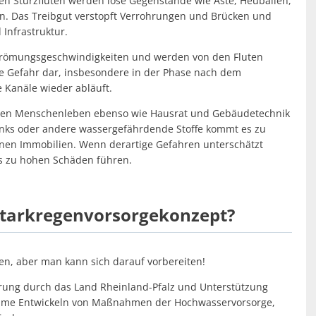
n Sturzfluten werden lose Gegenstände wie Äste, Heuballen,
en. Das Treibgut verstopft Verrohrungen und Brücken und
Infrastruktur.
trömungsgeschwindigkeiten und werden von den Fluten
ne Gefahr dar, insbesondere in der Phase nach dem
 Kanäle wieder abläuft.
nnen Menschenleben ebenso wie Hausrat und Gebäudetechnik
tanks oder andere wassergefährdende Stoffe kommt es zu
nen Immobilien. Wenn derartige Gefahren unterschätzt
es zu hohen Schäden führen.
Starkregenvorsorgekonzept?
en, aber man kann sich darauf vorbereiten!
rung durch das Land Rheinland-Pfalz und Unterstützung
insame Entwickeln von Maßnahmen der Hochwasservorsorge,