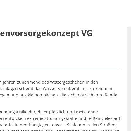
enfreundlich: SOZIALES & LOKALES
Standortattraktiv
envorsorgekonzept VG 
hnung
en Jahren zunehmend das Wettergeschehen in den
schlägen scheint das Wasser von überall her zu kommen,
gen und aus kleinen Bächen, die sich plötzlich in reißende
emmungsrisiko dar, da er plötzlich und meist ohne
ten entwickeln extreme Strömungskräfte und reißen vieles auf
aterial in den Hanglagen, das als Schlamm in den Straßen,