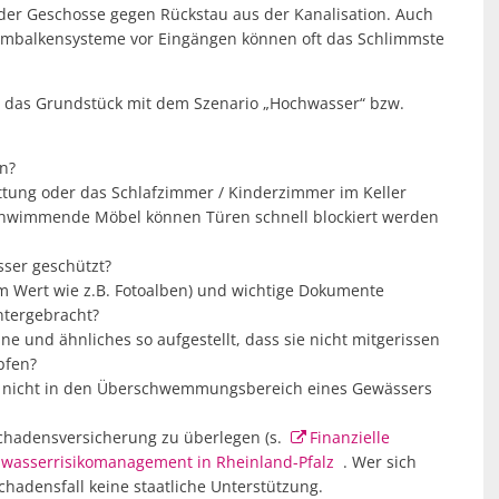
gender Geschosse gegen Rückstau aus der Kanalisation. Auch
mbalkensysteme vor Eingängen können oft das Schlimmste
r das Grundstück mit dem Szenario „Hochwasser“ bzw.
n?
tung oder das Schlafzimmer / Kinderzimmer im Keller
chwimmende Möbel können Türen schnell blockiert werden
sser geschützt?
m Wert wie z.B. Fotoalben) und wichtige Dokumente
ntergebracht?
e und ähnliches so aufgestellt, dass sie nicht mitgerissen
pfen?
ren nicht in den Überschwemmungsbereich eines Gewässers
rschadensversicherung zu überlegen (s.
Finanzielle
wasserrisikomanagement in Rheinland-Pfalz
. Wer sich
Schadensfall keine staatliche Unterstützung.