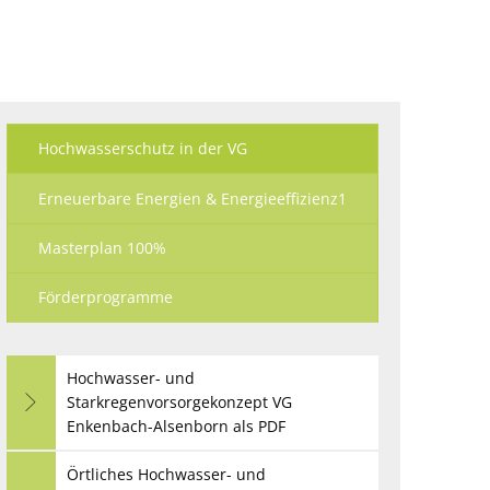
Ökologisch
Seite einstellen
Hochwasserschutz in der VG
Erneuerbare Energien & Energieeffizienz1
Masterplan 100%
Förderprogramme
Hochwasser- und
Starkregenvorsorgekonzept VG
Enkenbach-Alsenborn als PDF
Örtliches Hochwasser- und