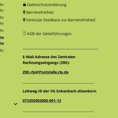
hr
Datenschutzerklärung
12:30 Uhr
hr
Barrierefreiheit
18:00 Uhr
hr
Formular Feedback zur Barrierefreiheit
12:30 Uhr
hr
16:00 Uhr
hr
AGB der Gästeführungen
12:30 Uhr
hr
12:30 Uhr
hr
________________________________________________
16:00 Uhr
hr
12:30 Uhr
E-Mail-Adresse des Zentralen
Rechnungseingangs (ZRE):
ZRE-rlp@Poststelle.rlp.de
_____________________________________________
Leitweg-ID der VG Enkenbach-Alsenborn
073355002000-001-12
oder Schließzeiten auszublenden
_____________________________________________