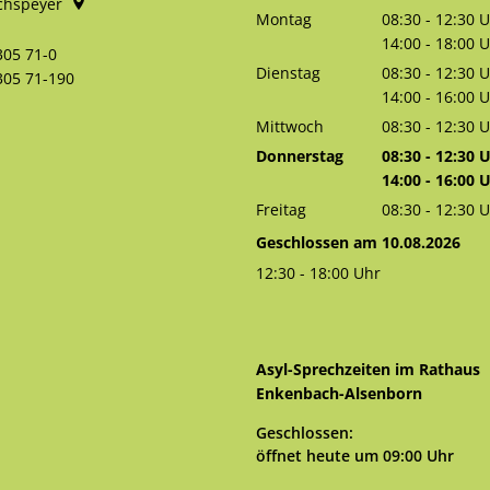
chspeyer
Montag
08:30
-
12:30
U
Von 08:30 bis 
14:00
-
18:00
U
305 71-0
Von 14:00 bis 
Dienstag
08:30
-
12:30
U
305 71-190
Von 08:30 bis 
14:00
-
16:00
U
Von 14:00 bis 
Mittwoch
08:30
-
12:30
U
Von 08:30 bis 
Donnerstag
08:30
-
12:30
U
Von 08:30 bis 
14:00
-
16:00
U
Von 14:00 bis 
Freitag
08:30
-
12:30
U
Von 08:30 bis 
Geschlossen am 10.08.2026
12:30
-
18:00
Uhr
Von 12:30 bis 18:00 Uhr
Asyl-Sprechzeiten im Rathaus
Enkenbach-Alsenborn
Klicken, um weitere Öffnungs- 
Geschlossen:
öffnet heute um 09:00 Uhr